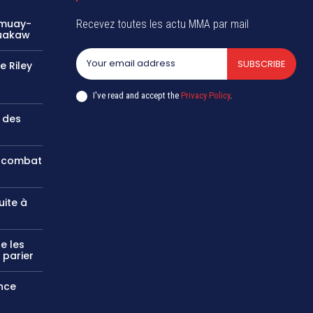
 muay-
Recevez toutes les actu MMA par mail
Buakaw
SUBSCRIBE
e Riley
I've read and accept the
Privacy Policy
.
 des
e combat
uite à
?
e les
 parier
nce