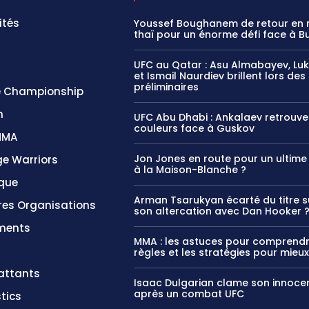
ités
Youssef Boughanem de retour en
thaï pour un énorme défi face à 
UFC au Qatar : Asu Almabayev, Luk
et Ismail Naurdiev brillent lors des
préliminaires
 Championship
n
UFC Abu Dhabi : Ankalaev retrouve
couleurs face à Guskov
MMA
Jon Jones en route pour un ultim
e Warriors
à la Maison-Blanche ?
ique
Arman Tsarukyan écarté du titre s
res Organisations
son altercation avec Dan Hooker 
ments
MMA : les astuces pour comprendr
règles et les stratégies pour mieux
ttants
Isaac Dulgarian clame son innoce
après un combat UFC
tics