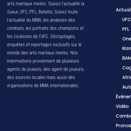
arts martiaux mixtes. Suivez l’actualité la
Actual
Sueur, UFC, PFL, Bellator, Suivez toute
UFC
l’actualité du MMA, les analyses des
combats, les portraits des champions et
PFL
les coulisses de l’UFC. Décryptages,
One
enquêtes et reportages exclusifs sur le
Rizi
monde des arts martiaux mixtes. Nos
BA
indormations proviennent de plusieurs
Cag
agents de joueurs, des agent de joueurs,
Afr
des sources locales
mais aussi des
organisations de MMA internationales.
Aut
Événe
Vidéo
Comba
Pronos