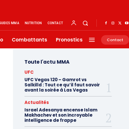
GUIDES MMA
NUTRITION
CONTACT
éo
Combattants
Pronostics
Contact
Toute l'actu MMA
UFC
UFC Vegas 120 – Gamrot vs
Salkilld : Tout ce qu’il faut savoir
avant la soirée à Las Vegas
Actualités
Israel Adesanya encense Islam
Makhachev et son incroyable
intelligence de frappe