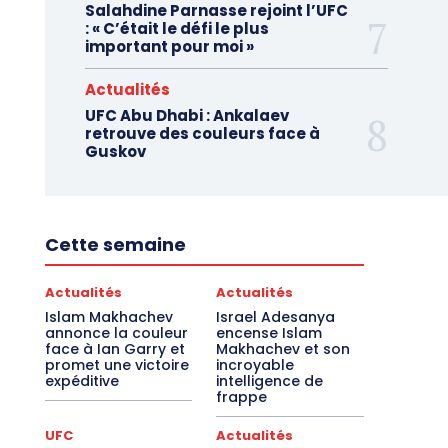
Salahdine Parnasse rejoint l’UFC
: « C’était le défi le plus
important pour moi »
Actualités
UFC Abu Dhabi : Ankalaev
retrouve des couleurs face à
Guskov
Cette semaine
Actualités
Actualités
Islam Makhachev
Israel Adesanya
annonce la couleur
encense Islam
face à Ian Garry et
Makhachev et son
promet une victoire
incroyable
expéditive
intelligence de
frappe
UFC
Actualités