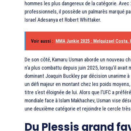
hommes les plus dangereux de la catégorie. Avec 2
professionnels, il possède un palmarès marqué pa
Israel Adesanya
et
Robert Whittaker
.
Voir aussi :
MMA Junkie 2025 : Melquizael Costa, l
De son côté,
Kamaru Usman
aborde un nouveau cha
n’a plus combattu depuis juin 2025, lorsqu’il avait
dominant
Joaquin Buckley
par décision unanime à l
un défi majeur en montant chez les poids moyens, 
titre s’est éloignée de lui. Alors que l’UFC a préfé
mondiale face à
Islam Makhachev
, Usman vise dés
une deuxième catégorie et rejoindre le cercle trè
Du Plessis grand fav