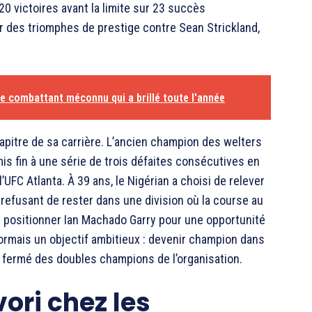
0 victoires avant la limite sur 23 succès
r des triomphes de prestige contre
Sean Strickland
,
e combattant méconnu qui a brillé toute l'année
pitre de sa carrière. L’ancien champion des welters
 mis fin à une série de trois défaites consécutives en
’UFC Atlanta. À 39 ans, le Nigérian a choisi de relever
refusant de rester dans une division où la course au
ré positionner
Ian Machado Garry
pour une opportunité
ormais un objectif ambitieux : devenir champion dans
s fermé des doubles champions de l’organisation.
ori chez les