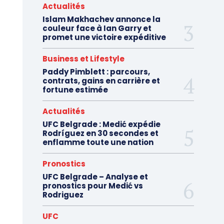
Actualités
Islam Makhachev annonce la
couleur face à Ian Garry et
promet une victoire expéditive
Business et Lifestyle
Paddy Pimblett : parcours,
contrats, gains en carrière et
fortune estimée
Actualités
UFC Belgrade : Medić expédie
Rodríguez en 30 secondes et
enflamme toute une nation
Pronostics
UFC Belgrade – Analyse et
pronostics pour Medić vs
Rodriguez
UFC