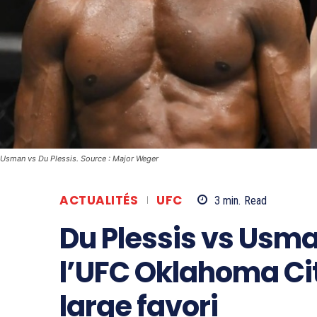
Usman vs Du Plessis. Source : Major Weger
ACTUALITÉS
UFC
3
min.
Read
Du Plessis vs Usman
l’UFC Oklahoma Cit
large favori