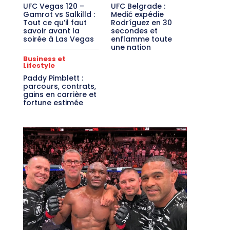
UFC Vegas 120 –
UFC Belgrade :
Gamrot vs Salkilld :
Medić expédie
Tout ce qu’il faut
Rodríguez en 30
savoir avant la
secondes et
soirée à Las Vegas
enflamme toute
une nation
Business et
Lifestyle
Paddy Pimblett :
parcours, contrats,
gains en carrière et
fortune estimée