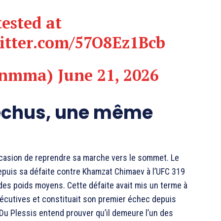
tested at
witter.com/57O8Ez1Bcb
pnmma)
June 21, 2026
échus, une même
ccasion de reprendre sa marche vers le sommet. Le
epuis sa défaite contre
Khamzat Chimaev
à l’UFC 319
e des poids moyens. Cette défaite avait mis un terme à
écutives et constituait son premier échec depuis
 Du Plessis entend prouver qu’il demeure l’un des