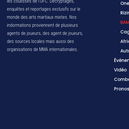
les coulisses de l’UFC. Décryptages,
One
enquêtes et reportages exclusifs sur le
Rizi
monde des arts martiaux mixtes. Nos
BA
indormations proviennent de plusieurs
Cag
agents de joueurs, des agent de joueurs,
Afr
des sources locales
mais aussi des
organisations de MMA internationales.
Aut
Événe
Vidéo
Comba
Pronos