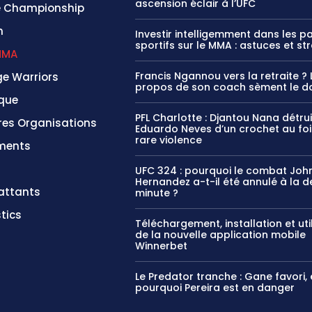
ascension éclair à l’UFC
 Championship
n
Investir intelligemment dans les pa
sportifs sur le MMA : astuces et st
MMA
Francis Ngannou vers la retraite ? 
e Warriors
propos de son coach sèment le d
ique
PFL Charlotte : Djantou Nana détrui
res Organisations
Eduardo Neves d’un crochet au foi
rare violence
ments
UFC 324 : pourquoi le combat Joh
Hernandez a-t-il été annulé à la d
ttants
minute ?
tics
Téléchargement, installation et uti
de la nouvelle application mobile
Winnerbet
Le Predator tranche : Gane favori, 
pourquoi Pereira est en danger