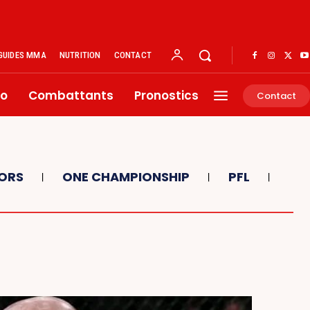
GUIDES MMA
NUTRITION
CONTACT
éo
Combattants
Pronostics
Contact
ORS
ONE CHAMPIONSHIP
PFL