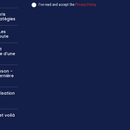
I've read and accept the
Privacy Policy
.
ris
ratégies
Les
oute
t
e d’une
nson –
ernière
lisation
et voilà