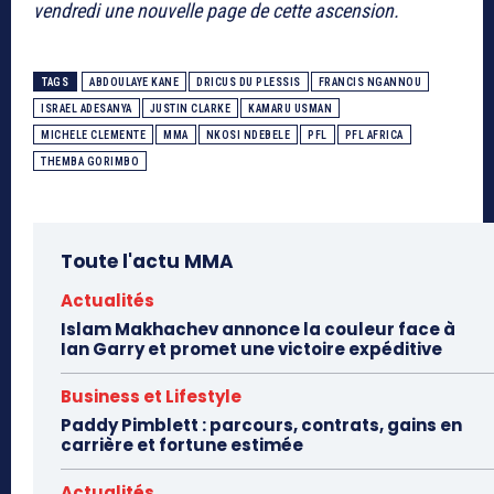
vendredi une nouvelle page de cette ascension.
TAGS
ABDOULAYE KANE
DRICUS DU PLESSIS
FRANCIS NGANNOU
ISRAEL ADESANYA
JUSTIN CLARKE
KAMARU USMAN
MICHELE CLEMENTE
MMA
NKOSI NDEBELE
PFL
PFL AFRICA
THEMBA GORIMBO
Toute l'actu MMA
Actualités
Islam Makhachev annonce la couleur face à
Ian Garry et promet une victoire expéditive
Business et Lifestyle
Paddy Pimblett : parcours, contrats, gains en
carrière et fortune estimée
Actualités