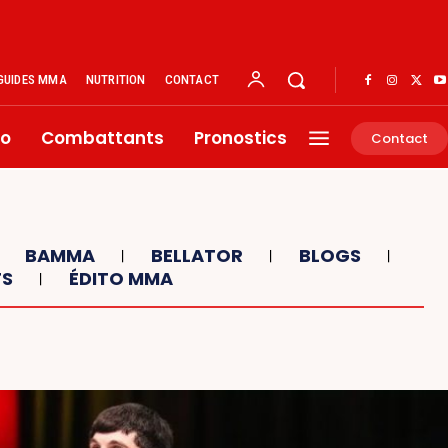
GUIDES MMA
NUTRITION
CONTACT
éo
Combattants
Pronostics
Contact
BAMMA
BELLATOR
BLOGS
TS
ÉDITO MMA