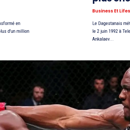
Business Et Life
ansformé en
Le Dagestanais méth
lus d'un million
le 2 juin 1992 à Te
Ankalaev...