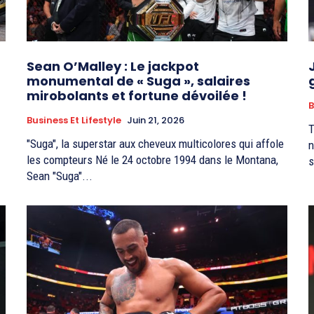
Sean O’Malley : Le jackpot
monumental de « Suga », salaires
mirobolants et fortune dévoilée !
B
Business Et Lifestyle
Juin 21, 2026
T
"Suga", la superstar aux cheveux multicolores qui affole
n
les compteurs Né le 24 octobre 1994 dans le Montana,
s
Sean "Suga"...