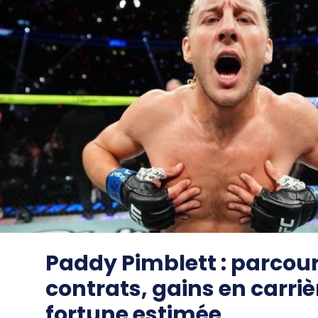
Paddy Pimblett : parcour
contrats, gains en carriè
fortune estimée