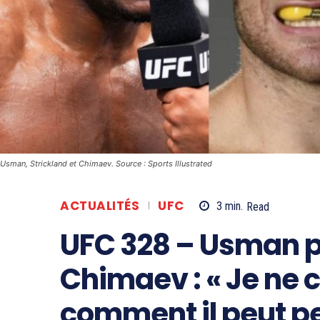
Usman, Strickland et Chimaev. Source : Sports Illustrated
ACTUALITÉS
UFC
3
min.
Read
UFC 328 – Usman p
Chimaev : « Je ne
comment il peut p