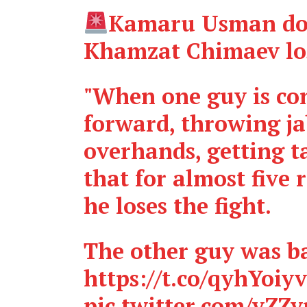
Kamaru Usman doe
Khamzat Chimaev los
"When one guy is co
forward, throwing ja
overhands, getting 
that for almost five 
he loses the fight.
The other guy was 
https://t.co/qyhYoiyv
pic.twitter.com/vZZ