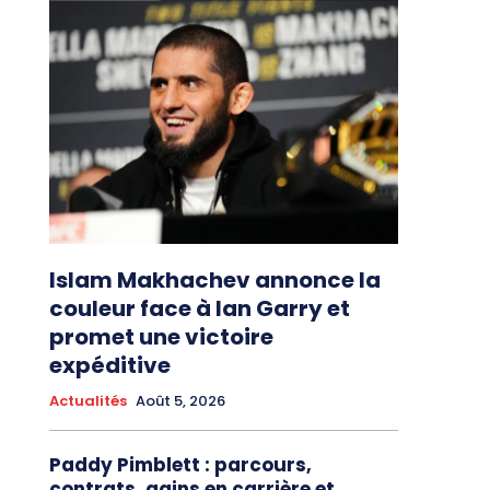
Islam Makhachev annonce la
couleur face à Ian Garry et
promet une victoire
expéditive
Actualités
Août 5, 2026
Paddy Pimblett : parcours,
contrats, gains en carrière et