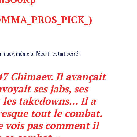
@MMA_PROS_PICK_)
maev, même si l’écart restait serré :
47 Chimaev. Il avançait
oyait ses jabs, ses
t les takedowns… Il a
esque tout le combat.
 vois pas comment il