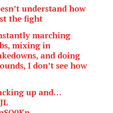
sn’t understand how
t the fight
nstantly marching
bs, mixing in
takedowns, and doing
rounds, I don’t see how
backing up and…
JL
vnSO0Kp