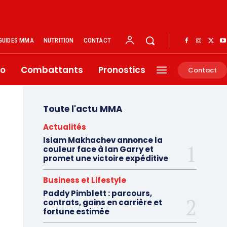
GUIDES MMA
NUTRITION
CONTACT
éo
Combattants
Pronostics
Contact
Toute l'actu MMA
Actualités
Islam Makhachev annonce la
couleur face à Ian Garry et
promet une victoire expéditive
Business et Lifestyle
Paddy Pimblett : parcours,
contrats, gains en carrière et
fortune estimée