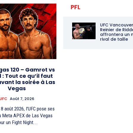
PFL
UFC Vancouver 
Reinier de Ridd
affrontera un
rival de taille
gas 120 – Gamrot vs
d : Tout ce qu’il faut
avant la soirée à Las
Vegas
UFC
Août 7, 2026
8 août 2026, l'UFC pose ses
au Meta APEX de Las Vegas
ur un Fight Night...