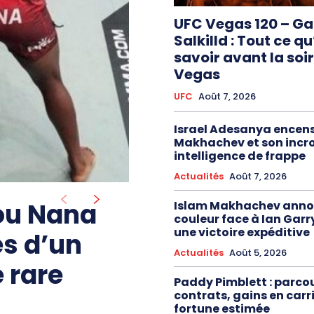
UFC Vegas 120 – G
Salkilld : Tout ce qu
savoir avant la soi
Vegas
UFC
Août 7, 2026
Israel Adesanya encen
Makhachev et son incr
intelligence de frappe
Actualités
Août 7, 2026
tou Nana
Islam Makhachev anno
couleur face à Ian Garr
une victoire expéditive
es d’un
Actualités
Août 5, 2026
 rare
Paddy Pimblett : parcou
contrats, gains en carri
fortune estimée