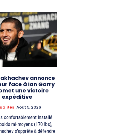
Makhachev annonce
eur face à Ian Garry
omet une victoire
expéditive
ualités
Août 5, 2026
s confortablement installé
poids mi-moyens (170 lbs),
achev s'apprête à défendre