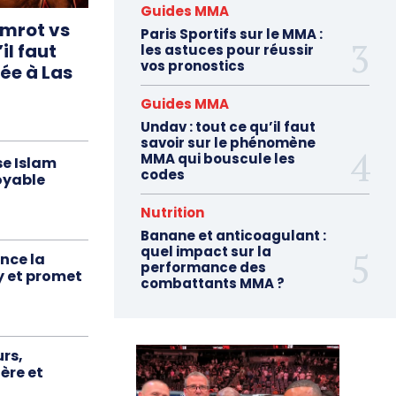
Guides MMA
amrot vs
Paris Sportifs sur le MMA :
’il faut
les astuces pour réussir
vos pronostics
rée à Las
Guides MMA
Undav : tout ce qu’il faut
savoir sur le phénomène
MMA qui bouscule les
se Islam
codes
oyable
Nutrition
Banane et anticoagulant :
quel impact sur la
nce la
performance des
y et promet
combattants MMA ?
rs,
ère et