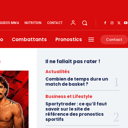
GUIDES MMA
NUTRITION
CONTACT
éo
Combattants
Pronostics
Contact
u
Il ne fallait pas rater !
Actualités
Combien de temps dure un
match de basket ?
Business et Lifestyle
Sportytrader : ce qu’il faut
savoir sur le site de
référence des pronostics
sportifs