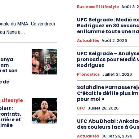
Business Et Lifestyle
Août 3, 
UFC Belgrade : Medić e
ionale du MMA. Ce vendredi
Rodríguez en 30 second
enflamme toute une na
tou Nana a...
Actualités
Août 2, 2026
UFC Belgrade – Analyse
pronostics pour Medić 
sanya
slam
Rodriguez
 et son
Pronostics
Juillet 31, 2026
e de
Salahdine Parnasse rejoi
C’était le défi le plus 
pour moi »
 Lifestyle
lett :
UFC
Juillet 28, 2026
contrats,
rrière et
UFC Abu Dhabi : Ankala
timée
des couleurs face à Gu
Actualités
Juillet 26, 2026