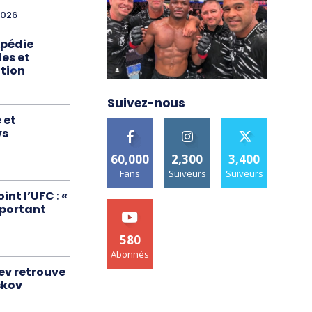
2026
xpédie
es et
tion
Suivez-nous
 et
vs
60,000
2,300
3,400
Fans
Suiveurs
Suiveurs
nt l’UFC : «
important
580
Abonnés
ev retrouve
skov