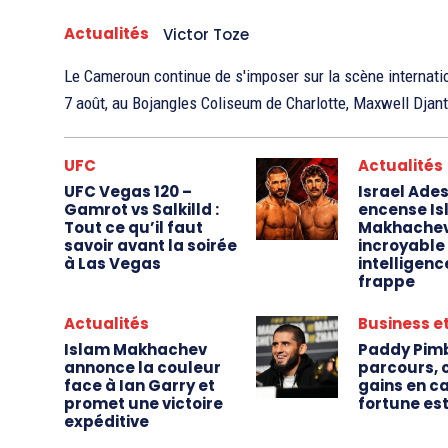
Actualités
Victor Toze
Le Cameroun continue de s'imposer sur la scène internat
7 août, au Bojangles Coliseum de Charlotte, Maxwell Djan
UFC
Actualités
UFC Vegas 120 –
Israel Ade
Gamrot vs Salkilld :
encense I
Tout ce qu’il faut
Makhachev
savoir avant la soirée
incroyable
à Las Vegas
intelligenc
frappe
Actualités
Business et
Islam Makhachev
Paddy Pimb
annonce la couleur
parcours, 
face à Ian Garry et
gains en ca
promet une victoire
fortune es
expéditive