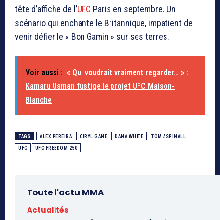
tête d’affiche de l’
UFC
Paris en septembre. Un
scénario qui enchante le Britannique, impatient de
venir défier le « Bon Gamin » sur ses terres.
Voir aussi :
« Qui voudrait vraiment regarder… » :
Kamaru Usman fustige le projet UFC Maison-
Blanche
TAGS
ALEX PEREIRA
CIRYL GANE
DANA WHITE
TOM ASPINALL
UFC
UFC FREEDOM 250
Toute l'actu MMA
Actualités