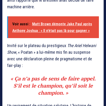
ainsi rapporté que le Brésilien avait décidé de faire
machine arrière.
Voir aussi :
Matt Brown démonte Jake Paul après
Anthony Joshua : « Il n’était pas là pour gagner »
Invité sur le plateau du prestigieux
The Ariel Helwani
Show
, « Poatan » a lui-même mis fin au suspense
avec une déclaration pleine de pragmatisme et de
fair-play :
« Ça n’a pas de sens de faire appel.
S’il est le champion, qu’il soit le
champion. »
Un revirement de situation salutaire. L’histoire de