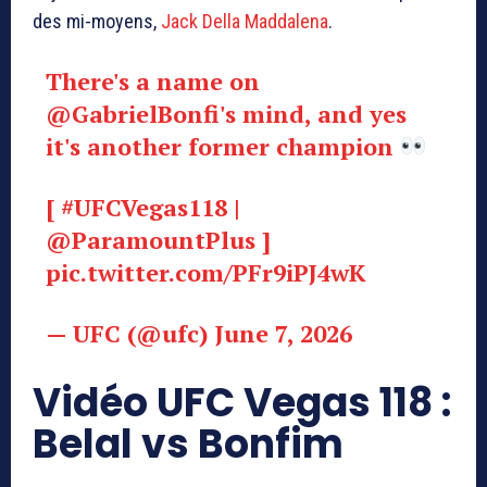
des mi-moyens,
Jack Della Maddalena
.
There's a name on
@GabrielBonfi
's mind, and yes
it's another former champion
[
#UFCVegas118
|
@ParamountPlus
]
pic.twitter.com/PFr9iPJ4wK
— UFC (@ufc)
June 7, 2026
Vidéo UFC Vegas 118 :
Belal vs Bonfim