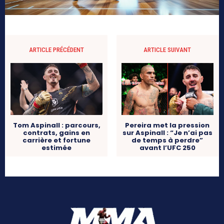
ARTICLE PRÉCÉDENT
ARTICLE SUIVANT
Tom Aspinall : parcours,
Pereira met la pression
contrats, gains en
sur Aspinall : “Je n’ai pas
carrière et fortune
de temps à perdre”
estimée
avant l’UFC 250