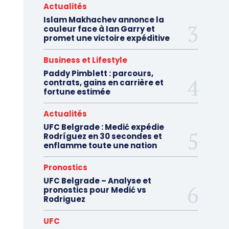
Actualités
Islam Makhachev annonce la
couleur face à Ian Garry et
promet une victoire expéditive
Business et Lifestyle
Paddy Pimblett : parcours,
contrats, gains en carrière et
fortune estimée
Actualités
UFC Belgrade : Medić expédie
Rodríguez en 30 secondes et
enflamme toute une nation
Pronostics
UFC Belgrade – Analyse et
pronostics pour Medić vs
Rodriguez
UFC