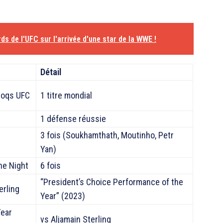
ds de l'UFC sur l'arrivée d'une star de la WWE !
Détail
coqs UFC
1 titre mondial
1 défense réussie
3 fois (Soukhamthath, Moutinho, Petr
Yan)
he Night
6 fois
“President’s Choice Performance of the
erling
Year” (2023)
Year
vs Aljamain Sterling