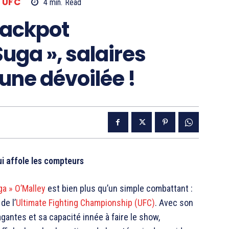
UFC
4
min.
Read
 jackpot
uga », salaires
une dévoilée !
ui affole les compteurs
a » O’Malley
est bien plus qu’un simple combattant :
de l’
Ultimate Fighting Championship (UFC)
. Avec son
gantes et sa capacité innée à faire le show,