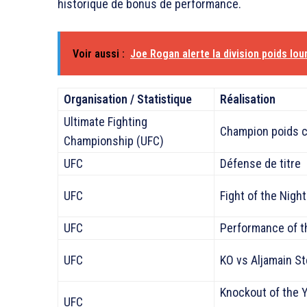
historique de bonus de performance.
Voir aussi :
Joe Rogan alerte la division poids lour
Organisation / Statistique
Réalisation
Ultimate Fighting
Champion poids 
Championship (UFC)
UFC
Défense de titre
UFC
Fight of the Night
UFC
Performance of t
UFC
KO vs Aljamain St
Knockout of the 
UFC