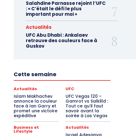
Salahdine Parnasse rejoint l’UFC
: « C’était le défi le plus
important pour moi »
Actualités
UFC Abu Dhabi : Ankalaev
retrouve des couleurs face à
Guskov
Cette semaine
Actualités
UFC
Islam Makhachev
UFC Vegas 120 –
annonce la couleur
Gamrot vs Salkilld :
face à Ian Garry et
Tout ce qu’il faut
promet une victoire
savoir avant la
expéditive
soirée à Las Vegas
Business et
Actualités
Lifestyle
Israel Adesanya