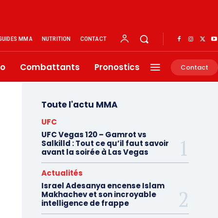
GUIDES MMA
NUTRITION
CONTACT
éo
Combattants
Pronostics
Contact
Toute l'actu MMA
UFC
UFC Vegas 120 – Gamrot vs
Salkilld : Tout ce qu’il faut savoir
avant la soirée à Las Vegas
Actualités
Israel Adesanya encense Islam
Makhachev et son incroyable
intelligence de frappe