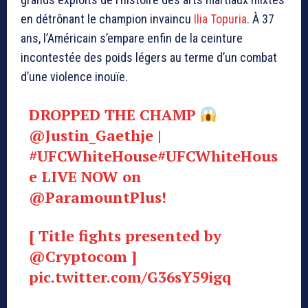
en détrônant le champion invaincu
Ilia Topuria
. À 37
ans, l’Américain s’empare enfin de la ceinture
incontestée des poids légers au terme d’un combat
d’une violence inouïe.
DROPPED THE CHAMP
@Justin_Gaethje
|
#UFCWhiteHouse
#UFCWhiteHous
e
LIVE NOW on
@ParamountPlus
!
[ Title fights presented by
@Cryptocom
]
pic.twitter.com/G36sY59igq