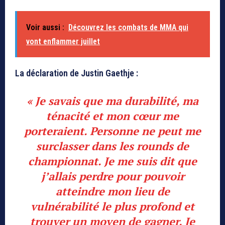
Voir aussi :
Découvrez les combats de MMA qui
vont enflammer juillet
La déclaration de Justin Gaethje :
« Je savais que ma durabilité, ma
ténacité et mon cœur me
porteraient. Personne ne peut me
surclasser dans les rounds de
championnat. Je me suis dit que
j’allais perdre pour pouvoir
atteindre mon lieu de
vulnérabilité le plus profond et
trouver un moyen de gagner. Je