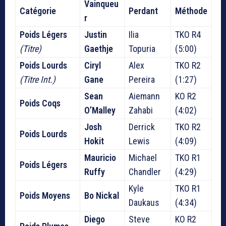
Vainqueu
Catégorie
Perdant
Méthode
r
Poids Légers
Justin
Ilia
TKO R4
(Titre)
Gaethje
Topuria
(5:00)
Poids Lourds
Ciryl
Alex
TKO R2
(Titre Int.)
Gane
Pereira
(1:27)
Sean
Aiemann
KO R2
Poids Coqs
O’Malley
Zahabi
(4:02)
Josh
Derrick
TKO R2
Poids Lourds
Hokit
Lewis
(4:09)
Mauricio
Michael
TKO R1
Poids Légers
Ruffy
Chandler
(4:29)
Kyle
TKO R1
Poids Moyens
Bo Nickal
Daukaus
(4:34)
Diego
Steve
KO R2