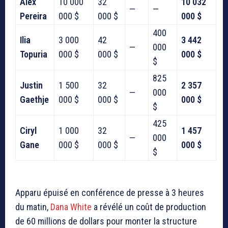
Alex
10 000
32
10 032
—
—
Pereira
000 $
000 $
000 $
400
Ilia
3 000
42
3 442
—
000
Topuria
000 $
000 $
000 $
$
825
Justin
1 500
32
2 357
—
000
Gaethje
000 $
000 $
000 $
$
425
Ciryl
1 000
32
1 457
—
000
Gane
000 $
000 $
000 $
$
Apparu épuisé en conférence de presse à 3 heures
du matin,
Dana White
a révélé un coût de production
de 60 millions de dollars pour monter la structure