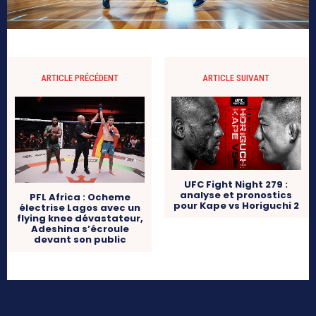
ARTICLE PRÉCÉDENT
ARTICLE SUIVANT
UFC Fight Night 279 :
analyse et pronostics
PFL Africa : Ocheme
pour Kape vs Horiguchi 2
électrise Lagos avec un
flying knee dévastateur,
Adeshina s’écroule
devant son public