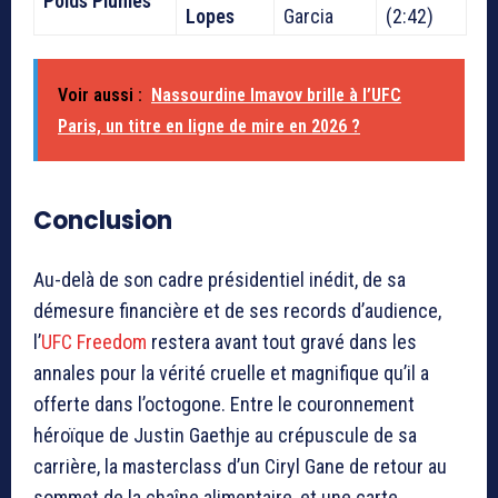
Poids Plumes
Lopes
Garcia
(2:42)
Voir aussi :
Nassourdine Imavov brille à l’UFC
Paris, un titre en ligne de mire en 2026 ?
Conclusion
Au-delà de son cadre présidentiel inédit, de sa
démesure financière et de ses records d’audience,
l’
UFC Freedom
restera avant tout gravé dans les
annales pour la vérité cruelle et magnifique qu’il a
offerte dans l’octogone. Entre le couronnement
héroïque de Justin Gaethje au crépuscule de sa
carrière, la masterclass d’un Ciryl Gane de retour au
sommet de la chaîne alimentaire, et une carte