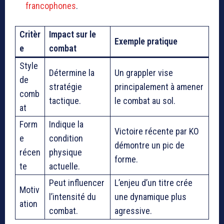
francophones
.
Critèr
Impact sur le
Exemple pratique
e
combat
Style
Détermine la
Un grappler vise
de
stratégie
principalement à amener
comb
tactique.
le combat au sol.
at
Form
Indique la
Victoire récente par KO
e
condition
démontre un pic de
récen
physique
forme.
te
actuelle.
Peut influencer
L’enjeu d’un titre crée
Motiv
l’intensité du
une dynamique plus
ation
combat.
agressive.