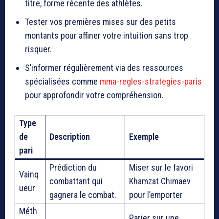
titre, forme récente des athlètes.
Tester vos premières mises sur des petits
montants pour affiner votre intuition sans trop
risquer.
S’informer régulièrement via des ressources
spécialisées comme
mma-regles-strategies-paris
pour approfondir votre compréhension.
Type
de
Description
Exemple
pari
Prédiction du
Miser sur le favori
Vainq
combattant qui
Khamzat Chimaev
ueur
gagnera le combat.
pour l’emporter
Méth
Parier sur une