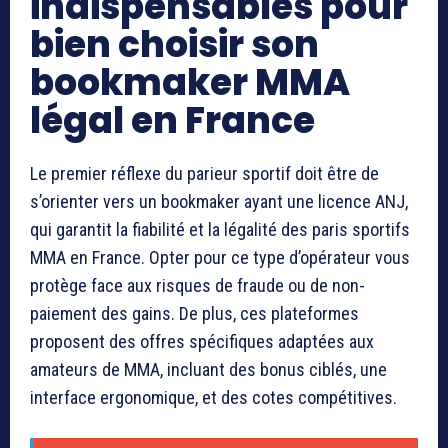
indispensables pour
bien choisir son
bookmaker MMA
légal en France
Le premier réflexe du parieur sportif doit être de
s’orienter vers un bookmaker ayant une licence ANJ,
qui garantit la fiabilité et la légalité des paris sportifs
MMA en France. Opter pour ce type d’opérateur vous
protège face aux risques de fraude ou de non-
paiement des gains. De plus, ces plateformes
proposent des offres spécifiques adaptées aux
amateurs de MMA, incluant des bonus ciblés, une
interface ergonomique, et des cotes compétitives.