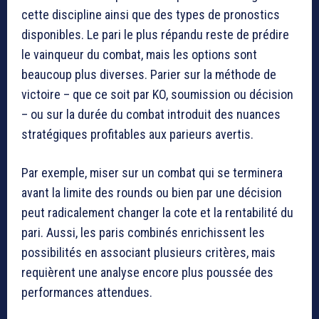
cette discipline ainsi que des types de pronostics
disponibles. Le pari le plus répandu reste de prédire
le vainqueur du combat, mais les options sont
beaucoup plus diverses. Parier sur la méthode de
victoire – que ce soit par KO, soumission ou décision
– ou sur la durée du combat introduit des nuances
stratégiques profitables aux parieurs avertis.
Par exemple, miser sur un combat qui se terminera
avant la limite des rounds ou bien par une décision
peut radicalement changer la cote et la rentabilité du
pari. Aussi, les paris combinés enrichissent les
possibilités en associant plusieurs critères, mais
requièrent une analyse encore plus poussée des
performances attendues.