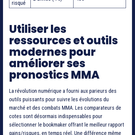
risqué
Utiliser les
ressources et outils
modernes pour
améliorer ses
pronostics MMA
La révolution numérique a fourni aux parieurs des
outils puissants pour suivre les évolutions du
marché et des combats MMA. Les comparateurs de
cotes sont désormais indispensables pour
sélectionner le bookmaker offrant le meilleur rapport
gains/risques, en temps réel. Une différence même