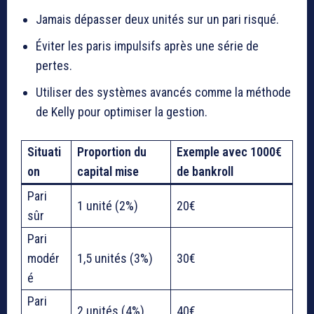
Jamais dépasser deux unités sur un pari risqué.
Éviter les paris impulsifs après une série de
pertes.
Utiliser des systèmes avancés comme la méthode
de Kelly pour optimiser la gestion.
Situati
Proportion du
Exemple avec 1000€
on
capital mise
de bankroll
Pari
1 unité (2%)
20€
sûr
Pari
modér
1,5 unités (3%)
30€
é
Pari
2 unités (4%)
40€