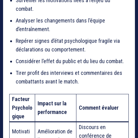
Surveiller les motivations liées à l’enjeu du
combat.
Analyser les changements dans l’équipe
d’entraînement.
Repérer signes d’état psychologique fragile via
déclarations ou comportement.
Considérer l’effet du public et du lieu du combat.
Tirer profit des interviews et commentaires des
combattants avant le match.
Facteur
Impact sur la
Psycholo
Comment évaluer
performance
gique
Discours en
Motivati
Amélioration de
conférence de