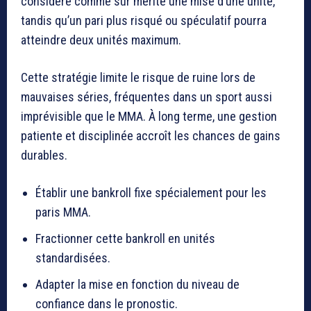
considéré comme sûr mérite une mise d’une unité,
tandis qu’un pari plus risqué ou spéculatif pourra
atteindre deux unités maximum.
Cette stratégie limite le risque de ruine lors de
mauvaises séries, fréquentes dans un sport aussi
imprévisible que le MMA. À long terme, une gestion
patiente et disciplinée accroît les chances de gains
durables.
Établir une bankroll fixe spécialement pour les
paris MMA.
Fractionner cette bankroll en unités
standardisées.
Adapter la mise en fonction du niveau de
confiance dans le pronostic.