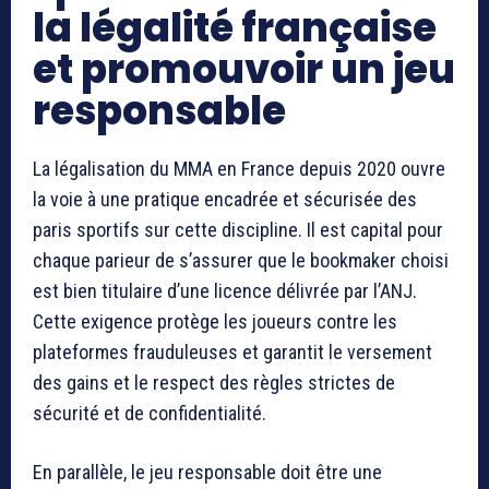
la légalité française
et promouvoir un jeu
responsable
La légalisation du MMA en France depuis 2020 ouvre
la voie à une pratique encadrée et sécurisée des
paris sportifs sur cette discipline. Il est capital pour
chaque parieur de s’assurer que le bookmaker choisi
est bien titulaire d’une licence délivrée par l’ANJ.
Cette exigence protège les joueurs contre les
plateformes frauduleuses et garantit le versement
des gains et le respect des règles strictes de
sécurité et de confidentialité.
En parallèle, le jeu responsable doit être une