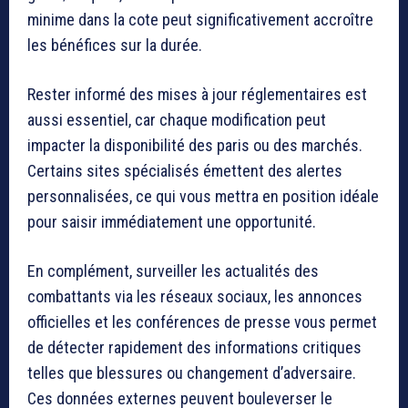
minime dans la cote peut significativement accroître
les bénéfices sur la durée.
Rester informé des mises à jour réglementaires est
aussi essentiel, car chaque modification peut
impacter la disponibilité des paris ou des marchés.
Certains sites spécialisés émettent des alertes
personnalisées, ce qui vous mettra en position idéale
pour saisir immédiatement une opportunité.
En complément, surveiller les actualités des
combattants via les réseaux sociaux, les annonces
officielles et les conférences de presse vous permet
de détecter rapidement des informations critiques
telles que blessures ou changement d’adversaire.
Ces données externes peuvent bouleverser le