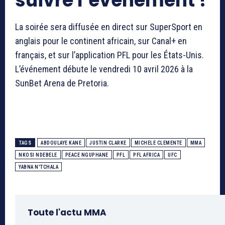
suivre l’événement ?
La soirée sera diffusée en direct sur SuperSport en
anglais pour le continent africain, sur Canal+ en
français, et sur l’application PFL pour les États-Unis.
L’événement débute le vendredi 10 avril 2026 à la
SunBet Arena de Pretoria.
TAGS
ABDOULAYE KANE
JUSTIN CLARKE
MICHELE CLEMENTE
MMA
NKOSI NDEBELE
PEACE NGUPHANE
PFL
PFL AFRICA
UFC
YABNA N'TCHALA
Toute l'actu MMA