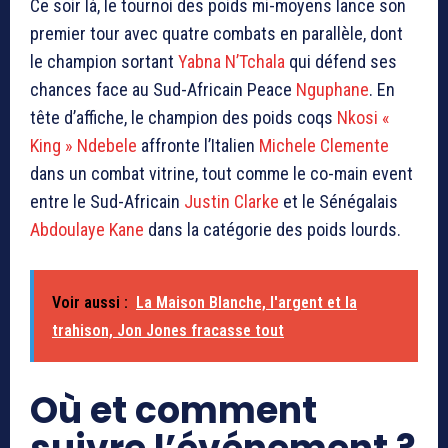
Ce soir là, le tournoi des poids mi-moyens lance son
premier tour avec quatre combats en parallèle, dont
le champion sortant
Yabna N’Tchala
qui défend ses
chances face au Sud-Africain Peace
Nguphane
. En
tête d’affiche, le champion des poids coqs
Nkosi «
King » Ndebele
affronte l’Italien
Michele Clemente
dans un combat vitrine, tout comme le co-main event
entre le Sud-Africain
Justin Clarke
et le Sénégalais
Abdoulaye Kane
dans la catégorie des poids lourds.
Voir aussi :
La Maison Blanche, l'argent et la
trahison, Jon Jones fracasse tout
Où et comment