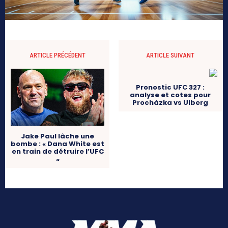
ARTICLE PRÉCÉDENT
ARTICLE SUIVANT
Pronostic UFC 327 :
analyse et cotes pour
Procházka vs Ulberg
Jake Paul lâche une
bombe : « Dana White est
en train de détruire l’UFC
»