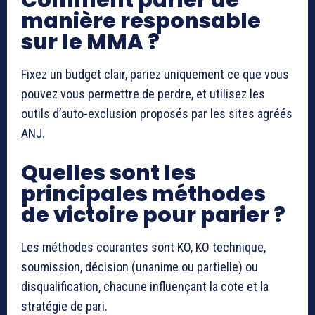
Comment parier de
manière responsable
sur le MMA ?
Fixez un budget clair, pariez uniquement ce que vous
pouvez vous permettre de perdre, et utilisez les
outils d’auto-exclusion proposés par les sites agréés
ANJ.
Quelles sont les
principales méthodes
de victoire pour parier ?
Les méthodes courantes sont KO, KO technique,
soumission, décision (unanime ou partielle) ou
disqualification, chacune influençant la cote et la
stratégie de pari.