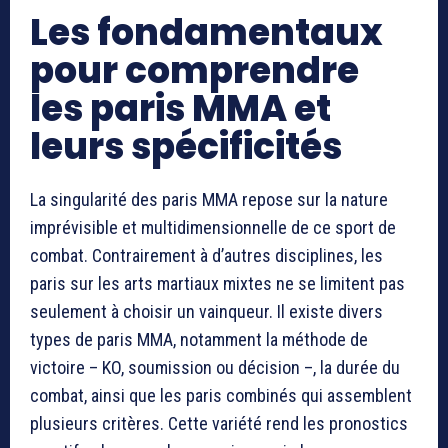
Les fondamentaux
pour comprendre
les paris MMA et
leurs spécificités
La singularité des paris MMA repose sur la nature
imprévisible et multidimensionnelle de ce sport de
combat. Contrairement à d’autres disciplines, les
paris sur les arts martiaux mixtes ne se limitent pas
seulement à choisir un vainqueur. Il existe divers
types de paris MMA, notamment la méthode de
victoire – KO, soumission ou décision –, la durée du
combat, ainsi que les paris combinés qui assemblent
plusieurs critères. Cette variété rend les pronostics