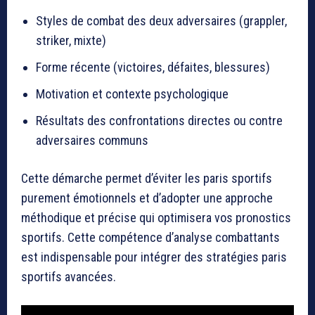
Styles de combat des deux adversaires (grappler,
striker, mixte)
Forme récente (victoires, défaites, blessures)
Motivation et contexte psychologique
Résultats des confrontations directes ou contre
adversaires communs
Cette démarche permet d’éviter les paris sportifs
purement émotionnels et d’adopter une approche
méthodique et précise qui optimisera vos pronostics
sportifs. Cette compétence d’analyse combattants
est indispensable pour intégrer des stratégies paris
sportifs avancées.