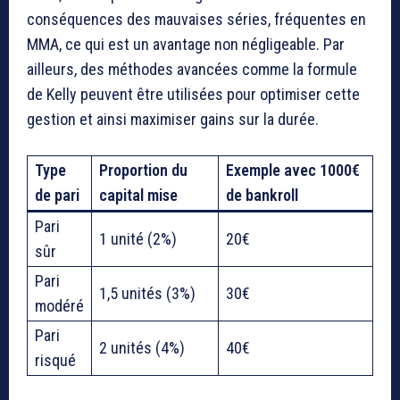
conséquences des mauvaises séries, fréquentes en
MMA, ce qui est un avantage non négligeable. Par
ailleurs, des méthodes avancées comme la formule
de Kelly peuvent être utilisées pour optimiser cette
gestion et ainsi maximiser gains sur la durée.
Type
Proportion du
Exemple avec 1000€
de pari
capital mise
de bankroll
Pari
1 unité (2%)
20€
sûr
Pari
1,5 unités (3%)
30€
modéré
Pari
2 unités (4%)
40€
risqué