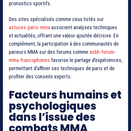
pronostics sportifs.
Des sites spécialisés comme ceux listés sur
astuces-paris-mma
associent analyses techniques
et actualités, offrant une valeur ajoutée décisive. En
complément, la participation à des communautés de
parieurs MMA sur des forums comme
asbh-forum-
mma-francophones
favorise le partage d’expériences,
permettant d’affiner ses techniques de paris et de
profiter des conseils experts.
Facteurs humains et
psychologiques
dans l’issue des
combats MMA