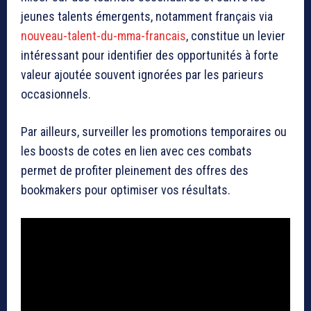
jeunes talents émergents, notamment français via
nouveau-talent-du-mma-francais
, constitue un levier
intéressant pour identifier des opportunités à forte
valeur ajoutée souvent ignorées par les parieurs
occasionnels.
Par ailleurs, surveiller les promotions temporaires ou
les boosts de cotes en lien avec ces combats
permet de profiter pleinement des offres des
bookmakers pour optimiser vos résultats.