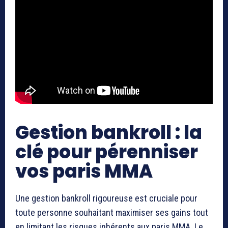
Gestion bankroll : la
clé pour pérenniser
vos paris MMA
Une gestion bankroll rigoureuse est cruciale pour
toute personne souhaitant maximiser ses gains tout
en limitant les risques inhérents aux paris MMA. Le