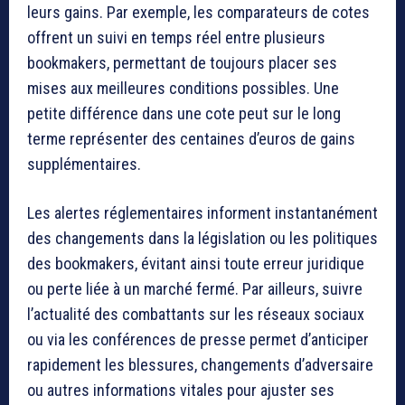
leurs gains. Par exemple, les comparateurs de cotes
offrent un suivi en temps réel entre plusieurs
bookmakers, permettant de toujours placer ses
mises aux meilleures conditions possibles. Une
petite différence dans une cote peut sur le long
terme représenter des centaines d’euros de gains
supplémentaires.
Les alertes réglementaires informent instantanément
des changements dans la législation ou les politiques
des bookmakers, évitant ainsi toute erreur juridique
ou perte liée à un marché fermé. Par ailleurs, suivre
l’actualité des combattants sur les réseaux sociaux
ou via les conférences de presse permet d’anticiper
rapidement les blessures, changements d’adversaire
ou autres informations vitales pour ajuster ses