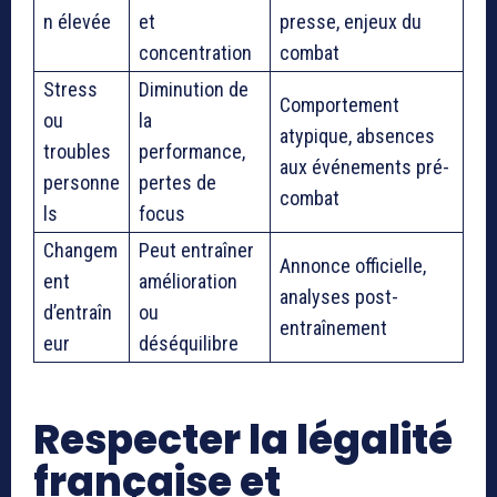
n élevée
et
presse, enjeux du
concentration
combat
Stress
Diminution de
Comportement
ou
la
atypique, absences
troubles
performance,
aux événements pré-
personne
pertes de
combat
ls
focus
Changem
Peut entraîner
Annonce officielle,
ent
amélioration
analyses post-
d’entraîn
ou
entraînement
eur
déséquilibre
Respecter la légalité
française et