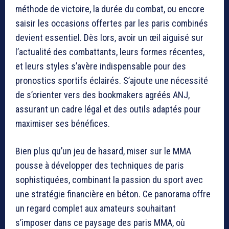
méthode de victoire, la durée du combat, ou encore
saisir les occasions offertes par les paris combinés
devient essentiel. Dès lors, avoir un œil aiguisé sur
l’actualité des combattants, leurs formes récentes,
et leurs styles s’avère indispensable pour des
pronostics sportifs éclairés. S’ajoute une nécessité
de s’orienter vers des bookmakers agréés ANJ,
assurant un cadre légal et des outils adaptés pour
maximiser ses bénéfices.
Bien plus qu’un jeu de hasard, miser sur le MMA
pousse à développer des techniques de paris
sophistiquées, combinant la passion du sport avec
une stratégie financière en béton. Ce panorama offre
un regard complet aux amateurs souhaitant
s’imposer dans ce paysage des paris MMA, où