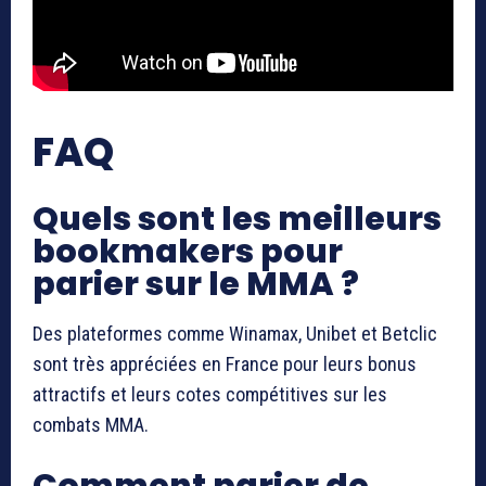
FAQ
Quels sont les meilleurs
bookmakers pour
parier sur le MMA ?
Des plateformes comme Winamax, Unibet et Betclic
sont très appréciées en France pour leurs bonus
attractifs et leurs cotes compétitives sur les
combats MMA.