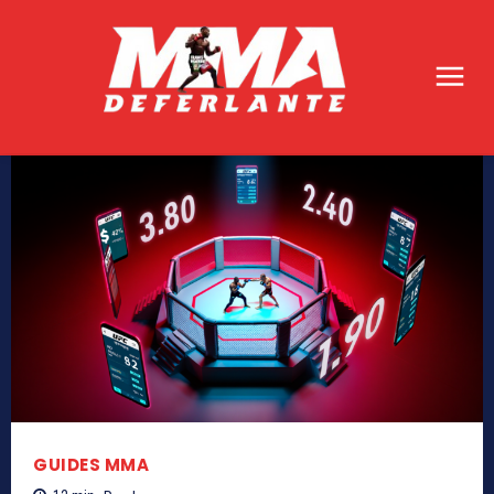
GUIDES MMA