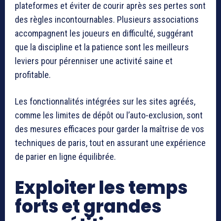
plateformes et éviter de courir après ses pertes sont
des règles incontournables. Plusieurs associations
accompagnent les joueurs en difficulté, suggérant
que la discipline et la patience sont les meilleurs
leviers pour pérenniser une activité saine et
profitable.
Les fonctionnalités intégrées sur les sites agréés,
comme les limites de dépôt ou l’auto-exclusion, sont
des mesures efficaces pour garder la maîtrise de vos
techniques de paris, tout en assurant une expérience
de parier en ligne équilibrée.
Exploiter les temps
forts et grandes