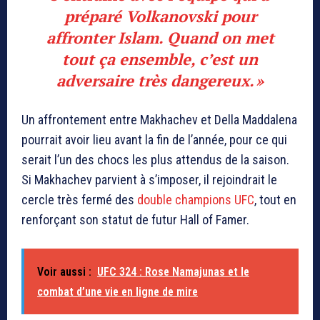
préparé Volkanovski pour
affronter Islam. Quand on met
tout ça ensemble, c’est un
adversaire très dangereux. »
Un affrontement entre Makhachev et Della Maddalena
pourrait avoir lieu avant la fin de l’année, pour ce qui
serait l’un des chocs les plus attendus de la saison.
Si Makhachev parvient à s’imposer, il rejoindrait le
cercle très fermé des
double champions UFC
, tout en
renforçant son statut de futur Hall of Famer.
Voir aussi :
UFC 324 : Rose Namajunas et le
combat d’une vie en ligne de mire