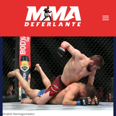
Khabib Nurmagomedov