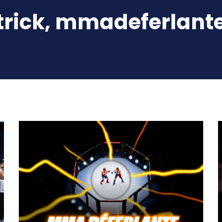
atrick, mmadeferlant