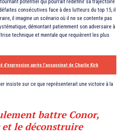
rnant potentiel qui pourrait redéfinir sa trajectoire
éfaites consécutives face à des lutteurs du top 15, il
aire, il imagine un scénario où il ne se contente pas
systématique, démontant patiemment son adversaire à
aîtrise technique et mentale que requièrent les plus
té d’expression après l’assassinat de Charlie Kirk
er insiste sur ce que représenterait une victoire à la
ulement battre Conor,
et le déconstruire