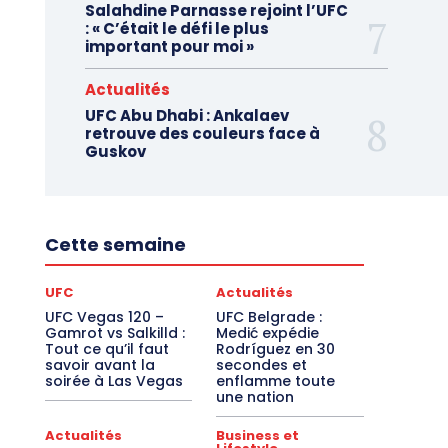
Salahdine Parnasse rejoint l’UFC
: « C’était le défi le plus
important pour moi »
Actualités
UFC Abu Dhabi : Ankalaev
retrouve des couleurs face à
Guskov
Cette semaine
UFC
Actualités
UFC Vegas 120 –
UFC Belgrade :
Gamrot vs Salkilld :
Medić expédie
Tout ce qu’il faut
Rodríguez en 30
savoir avant la
secondes et
soirée à Las Vegas
enflamme toute
une nation
Actualités
Business et