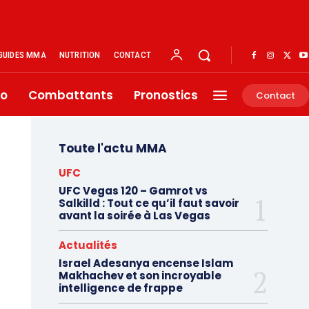
GUIDES MMA
NUTRITION
CONTACT
éo
Combattants
Pronostics
Contact
Toute l'actu MMA
UFC
UFC Vegas 120 – Gamrot vs
Salkilld : Tout ce qu’il faut savoir
avant la soirée à Las Vegas
Actualités
Israel Adesanya encense Islam
Makhachev et son incroyable
intelligence de frappe