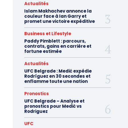
Actualités
Islam Makhachev annonce la
couleur face à Ian Garry et
promet une victoire expéditive
Business et Lifestyle
Paddy Pimblett : parcours,
contrats, gains en carrière et
fortune estimée
Actualités
UFC Belgrade : Medić expédie
Rodríguez en 30 secondes et
enflamme toute une nation
Pronostics
UFC Belgrade – Analyse et
pronostics pour Medić vs
Rodriguez
UFC