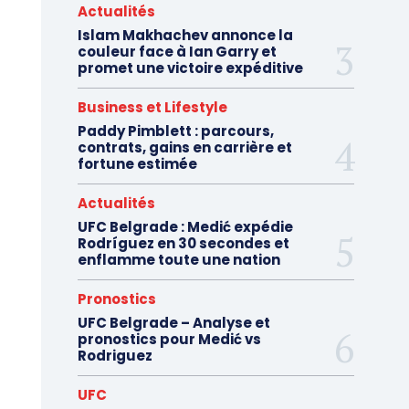
Actualités
Islam Makhachev annonce la
couleur face à Ian Garry et
promet une victoire expéditive
Business et Lifestyle
Paddy Pimblett : parcours,
contrats, gains en carrière et
fortune estimée
Actualités
UFC Belgrade : Medić expédie
Rodríguez en 30 secondes et
enflamme toute une nation
Pronostics
UFC Belgrade – Analyse et
pronostics pour Medić vs
Rodriguez
UFC