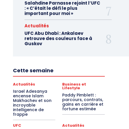
Salahdine Parnasse rejoint l’UFC
: « C’était le défi le plus
important pour moi »
Actualités
UFC Abu Dhabi : Ankalaev
retrouve des couleurs face à
Guskov
Cette semaine
Actualités
Business et
Lifestyle
Israel Adesanya
Paddy Pimblett :
encense Islam
parcours, contrats,
Makhachev et son
gains en carrière et
incroyable
fortune estimée
intelligence de
frappe
UFC
Actualités