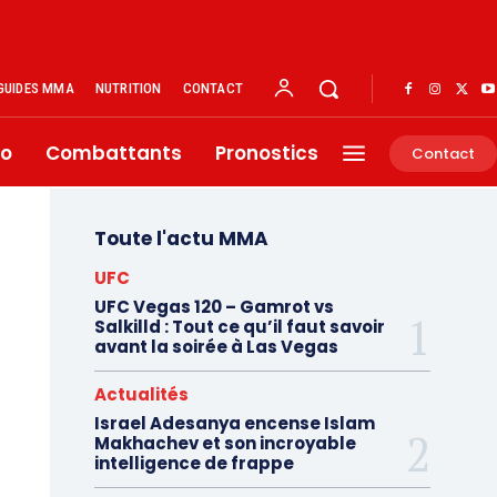
GUIDES MMA
NUTRITION
CONTACT
éo
Combattants
Pronostics
Contact
Toute l'actu MMA
UFC
UFC Vegas 120 – Gamrot vs
Salkilld : Tout ce qu’il faut savoir
avant la soirée à Las Vegas
Actualités
Israel Adesanya encense Islam
Makhachev et son incroyable
intelligence de frappe