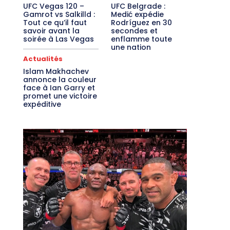
UFC Vegas 120 –
UFC Belgrade :
Gamrot vs Salkilld :
Medić expédie
Tout ce qu’il faut
Rodríguez en 30
savoir avant la
secondes et
soirée à Las Vegas
enflamme toute
une nation
Actualités
Islam Makhachev
annonce la couleur
face à Ian Garry et
promet une victoire
expéditive