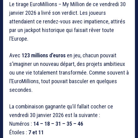
Le tirage EuroMillions – My Million de ce vendredi 30
janvier 2026 a livré son verdict. Les joueurs
attendaient ce rendez-vous avec impatience, attirés
par un jackpot historique qui faisait rêver toute
l’Europe.
Avec
123 millions d’euros
en jeu, chacun pouvait
s’imaginer un nouveau départ, des projets ambitieux
ou une vie totalement transformée. Comme souvent à
l’EuroMillions, tout pouvait basculer en quelques
secondes.
La combinaison gagnante qu’il fallait cocher ce
vendredi 30 janvier 2026 est la suivante :
Numéros :
14 – 18 – 31 – 35 – 46
Étoiles :
7 et 11