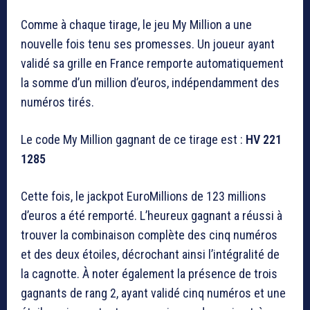
Comme à chaque tirage, le jeu My Million a une
nouvelle fois tenu ses promesses. Un joueur ayant
validé sa grille en France remporte automatiquement
la somme d’un million d’euros, indépendamment des
numéros tirés.
Le code My Million gagnant de ce tirage est :
HV 221
1285
Cette fois, le jackpot EuroMillions de 123 millions
d’euros a été remporté. L’heureux gagnant a réussi à
trouver la combinaison complète des cinq numéros
et des deux étoiles, décrochant ainsi l’intégralité de
la cagnotte. À noter également la présence de trois
gagnants de rang 2, ayant validé cinq numéros et une