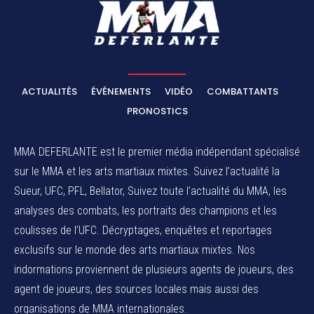
ACTUALITÉS
ÉVÉNEMENTS
VIDÉO
COMBATTANTS
PRONOSTICS
MMA DEFERLANTE est le premier média indépendant spécialisé
sur le MMA et les arts martiaux mixtes. Suivez l’actualité la
Sueur, UFC, PFL, Bellator, Suivez toute l’actualité du MMA, les
analyses des combats, les portraits des champions et les
coulisses de l’UFC. Décryptages, enquêtes et reportages
exclusifs sur le monde des arts martiaux mixtes. Nos
indormations proviennent de plusieurs agents de joueurs, des
agent de joueurs,
des sources locales
mais aussi des
organisations de MMA internationales.