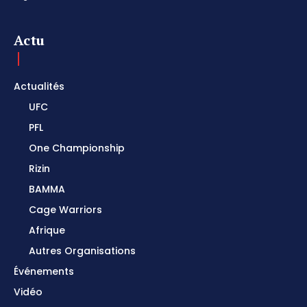
Actu
Actualités
UFC
PFL
One Championship
Rizin
BAMMA
Cage Warriors
Afrique
Autres Organisations
Événements
Vidéo