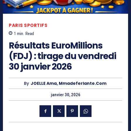
PARIS SPORTIFS
1
min.
Read
Résultats EuroMillions
(FDJ) : tirage du vendredi
30 janvier 2026
By
JOELLE Ama, Mmadeferlante.com
janvier 30, 2026