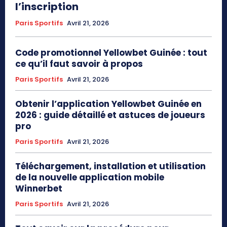
l’inscription
Paris Sportifs
Avril 21, 2026
Code promotionnel Yellowbet Guinée : tout
ce qu’il faut savoir à propos
Paris Sportifs
Avril 21, 2026
Obtenir l’application Yellowbet Guinée en
2026 : guide détaillé et astuces de joueurs
pro
Paris Sportifs
Avril 21, 2026
Téléchargement, installation et utilisation
de la nouvelle application mobile
Winnerbet
Paris Sportifs
Avril 21, 2026