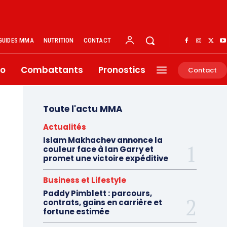
GUIDES MMA
NUTRITION
CONTACT
éo
Combattants
Pronostics
Contact
Toute l'actu MMA
Actualités
Islam Makhachev annonce la
couleur face à Ian Garry et
promet une victoire expéditive
Business et Lifestyle
Paddy Pimblett : parcours,
contrats, gains en carrière et
fortune estimée