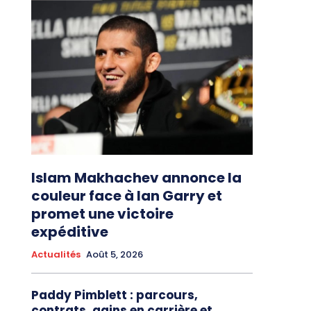
Islam Makhachev annonce la
couleur face à Ian Garry et
promet une victoire
expéditive
Actualités
Août 5, 2026
Paddy Pimblett : parcours,
contrats, gains en carrière et