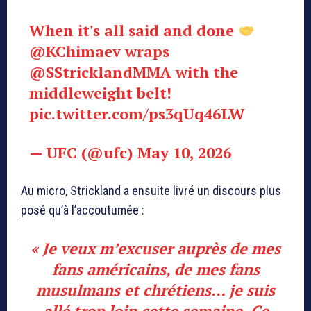
When it's all said and done
@KChimaev
wraps
@SStricklandMMA
with the
middleweight belt!
pic.twitter.com/ps3qUq46LW
— UFC (@ufc)
May 10, 2026
Au micro, Strickland a ensuite livré un discours plus
posé qu’à l’accoutumée :
« Je veux m’excuser auprès de mes
fans américains, de mes fans
musulmans et chrétiens… je suis
allé trop loin cette semaine. Ce