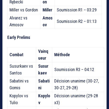
Rębecki
on
Miller vs Gordon
Miller
Soumission R1 – 03:29
Alvarez vs
Amos
Soumission R2 – 01:13
Amosov
ov
Early Prelims
Vainq
Combat
Méthode
ueur
Susurkaev vs
Susur
Soumission R3 – 04:12
Santos
kaev
Sabatini vs
Sabati
Décision unanime (30-27,
Gomis
ni
30-27, 29-28)
Kopylov vs
Kopylo
Décision unanime (29-28
Tulio
v
x3)