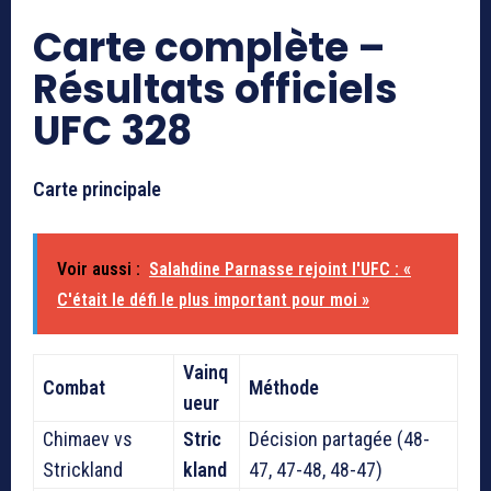
Carte complète –
Résultats officiels
UFC 328
Carte principale
Voir aussi :
Salahdine Parnasse rejoint l'UFC : «
C'était le défi le plus important pour moi »
Vainq
Combat
Méthode
ueur
Chimaev vs
Stric
Décision partagée (48-
Strickland
kland
47, 47-48, 48-47)