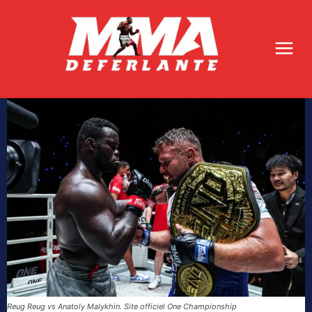
Reug Reug vs Anatoly Malykhin. Site officiel One Championship