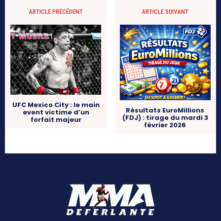
ARTICLE PRÉCÉDENT
ARTICLE SUIVANT
UFC Mexico City : le main
Résultats EuroMillions
event victime d’un
(FDJ) : tirage du mardi 3
forfait majeur
février 2026