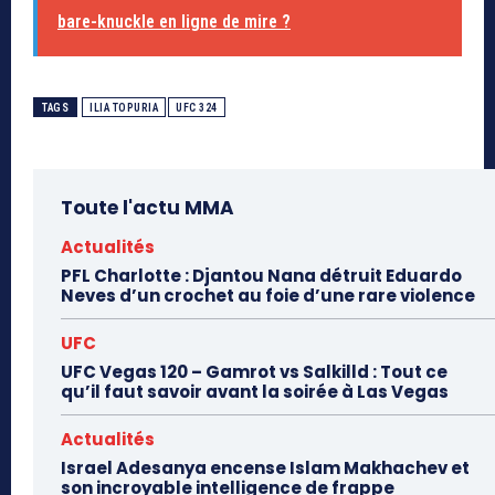
bare-knuckle en ligne de mire ?
TAGS
ILIA TOPURIA
UFC 324
Toute l'actu MMA
Actualités
PFL Charlotte : Djantou Nana détruit Eduardo
Neves d’un crochet au foie d’une rare violence
UFC
UFC Vegas 120 – Gamrot vs Salkilld : Tout ce
qu’il faut savoir avant la soirée à Las Vegas
Actualités
Israel Adesanya encense Islam Makhachev et
son incroyable intelligence de frappe