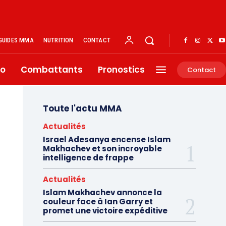
GUIDES MMA
NUTRITION
CONTACT
éo
Combattants
Pronostics
Contact
Toute l'actu MMA
Actualités
Israel Adesanya encense Islam
Makhachev et son incroyable
intelligence de frappe
Actualités
Islam Makhachev annonce la
couleur face à Ian Garry et
promet une victoire expéditive