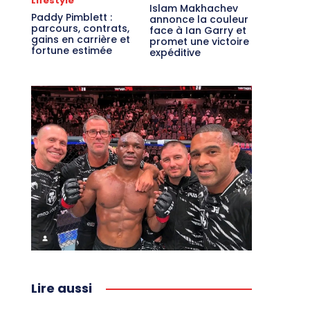
Lifestyle
Islam Makhachev
Paddy Pimblett :
annonce la couleur
parcours, contrats,
face à Ian Garry et
gains en carrière et
promet une victoire
fortune estimée
expéditive
Lire aussi