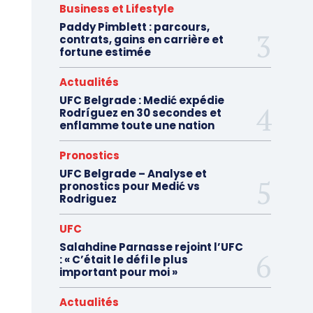
Business et Lifestyle
Paddy Pimblett : parcours,
contrats, gains en carrière et
fortune estimée
Actualités
UFC Belgrade : Medić expédie
Rodríguez en 30 secondes et
enflamme toute une nation
Pronostics
UFC Belgrade – Analyse et
pronostics pour Medić vs
Rodriguez
UFC
Salahdine Parnasse rejoint l’UFC
: « C’était le défi le plus
important pour moi »
Actualités