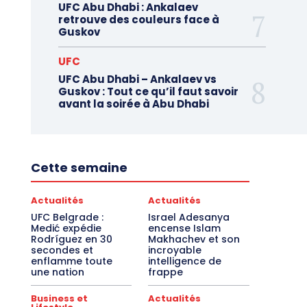
UFC Abu Dhabi : Ankalaev
retrouve des couleurs face à
Guskov
UFC
UFC Abu Dhabi – Ankalaev vs
Guskov : Tout ce qu’il faut savoir
avant la soirée à Abu Dhabi
Cette semaine
Actualités
Actualités
UFC Belgrade :
Israel Adesanya
Medić expédie
encense Islam
Rodríguez en 30
Makhachev et son
secondes et
incroyable
enflamme toute
intelligence de
une nation
frappe
Business et
Actualités