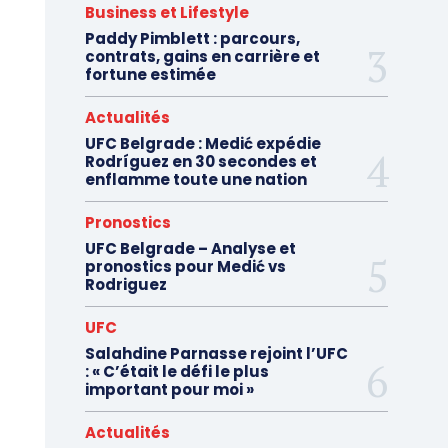
Business et Lifestyle
Paddy Pimblett : parcours,
contrats, gains en carrière et
fortune estimée
Actualités
UFC Belgrade : Medić expédie
Rodríguez en 30 secondes et
enflamme toute une nation
Pronostics
UFC Belgrade – Analyse et
pronostics pour Medić vs
Rodriguez
UFC
Salahdine Parnasse rejoint l’UFC
: « C’était le défi le plus
important pour moi »
Actualités