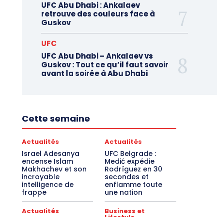
UFC Abu Dhabi : Ankalaev
retrouve des couleurs face à
Guskov
UFC
UFC Abu Dhabi – Ankalaev vs
Guskov : Tout ce qu’il faut savoir
avant la soirée à Abu Dhabi
Cette semaine
Actualités
Actualités
Israel Adesanya
UFC Belgrade :
encense Islam
Medić expédie
Makhachev et son
Rodríguez en 30
incroyable
secondes et
intelligence de
enflamme toute
frappe
une nation
Actualités
Business et