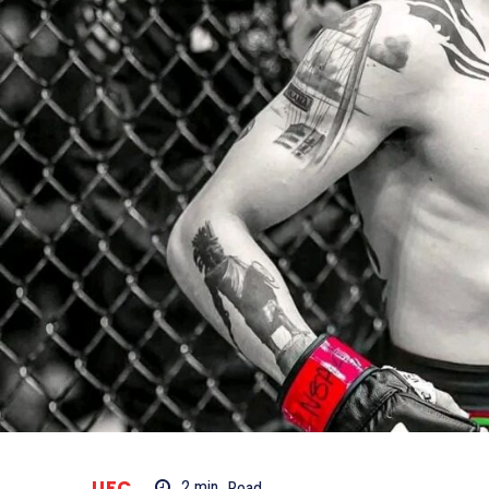
UFC
2
min.
Read