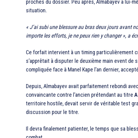
proches du dossier. Peu après, Almabayev a lui-mêm
situation.
« J’ai subi une blessure au bras deux jours avant no
importe les efforts, je ne peux rien y changer », a éc
Ce forfait intervient à un timing particulièrement
s’apprêtait à disputer le deuxième main event de s
compliquée face à Manel Kape l’an dernier, accepté
Depuis, Almabayev avait parfaitement rebondi ave
convaincante contre l’ancien prétendant au titre
A
territoire hostile, devait servir de véritable test 
discussion pour le titre.
Il devra finalement patienter, le temps que sa ble
combat.