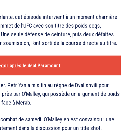
lante, cet épisode intervient à un moment charnière
ommet de l’UFC avec son titre des poids coqs,
r. Une seule défense de ceinture, puis deux défaites
soumission, l’ont sorti de la course directe au titre.
egor après le deal Paramount
ier.
Petr Yan
a mis fin au règne de Dvalishvili pour
 près par O’Malley, qui possède un argument de poids
s face à Merab.
 combat de samedi. O’Malley en est convaincu : une
atement dans la discussion pour un title shot.