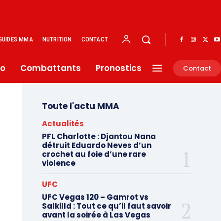
GUIDES MMA
NUTRITION
CONTACT
éo
Combattants
Pronostics
Contact
Toute l'actu MMA
Actualités
PFL Charlotte : Djantou Nana
détruit Eduardo Neves d’un
crochet au foie d’une rare
violence
UFC
UFC Vegas 120 – Gamrot vs
Salkilld : Tout ce qu’il faut savoir
avant la soirée à Las Vegas