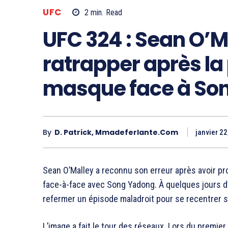
UFC
2
min.
Read
UFC 324 : Sean O’M
ratrapper après l
masque face à So
By
D. Patrick, Mmadeferlante.com
janvier 22
Sean O’Malley a reconnu son erreur après avoir p
face-à-face avec Song Yadong. À quelques jours d
refermer un épisode maladroit pour se recentrer su
L’image a fait le tour des réseaux. Lors du premier