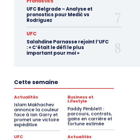
Pronostics
UFC Belgrade – Analyse et
pronostics pour Medić vs
Rodriguez
UFC
Salahdine Parnasse rejoint l’UFC
: « C’était le défi le plus
important pour moi »
Cette semaine
Actualités
Business et
Lifestyle
Islam Makhachev
Paddy Pimblett :
annonce la couleur
parcours, contrats,
face à Ian Garry et
gains en carrière et
promet une victoire
fortune estimée
expéditive
UFC
Actualités