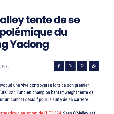
alley tente de se
a polémique du
ng Yadong
, 2026
rovoqué une vive controverse lors de son premier
’UFC 324, l’ancien champion bantamweight tente de
r un combat décisif pour la suite de sa carrière.
staredown en amont de l’UFC 324
,
Sean O’Malley
est