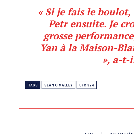
« Si je fais le boulot
Petr ensuite. Je cr
grosse performance
Yan à la Maison-Bla
», a-t-
TAGS
SEAN O’MALLEY
UFC 324