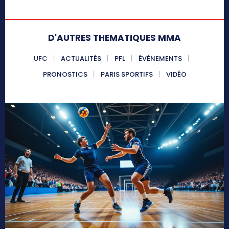
D'AUTRES THEMATIQUES MMA
UFC
ACTUALITÉS
PFL
ÉVÉNEMENTS
PRONOSTICS
PARIS SPORTIFS
VIDÉO