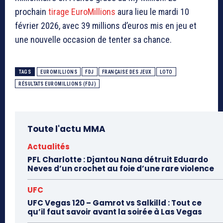
prochain
tirage EuroMillions
aura lieu le mardi 10
février 2026, avec 39 millions d’euros mis en jeu et
une nouvelle occasion de tenter sa chance.
TAGS
EUROMILLIONS
FDJ
FRANÇAISE DES JEUX
LOTO
RÉSULTATS EUROMILLIONS (FDJ)
Toute l'actu MMA
Actualités
PFL Charlotte : Djantou Nana détruit Eduardo
Neves d’un crochet au foie d’une rare violence
UFC
UFC Vegas 120 – Gamrot vs Salkilld : Tout ce
qu’il faut savoir avant la soirée à Las Vegas