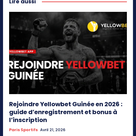
Lire aussi
Rejoindre Yellowbet Guinée en 2026 :
guide d’enregistrement et bonus à
l’inscription
Paris Sportifs
Avril 21, 2026