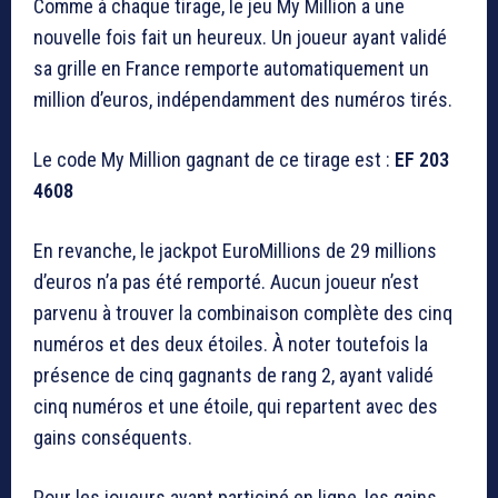
Comme à chaque tirage, le jeu My Million a une
nouvelle fois fait un heureux. Un joueur ayant validé
sa grille en France remporte automatiquement un
million d’euros, indépendamment des numéros tirés.
Le code My Million gagnant de ce tirage est :
EF 203
4608
En revanche, le jackpot EuroMillions de 29 millions
d’euros n’a pas été remporté. Aucun joueur n’est
parvenu à trouver la combinaison complète des cinq
numéros et des deux étoiles. À noter toutefois la
présence de cinq gagnants de rang 2, ayant validé
cinq numéros et une étoile, qui repartent avec des
gains conséquents.
Pour les joueurs ayant participé en ligne, les gains