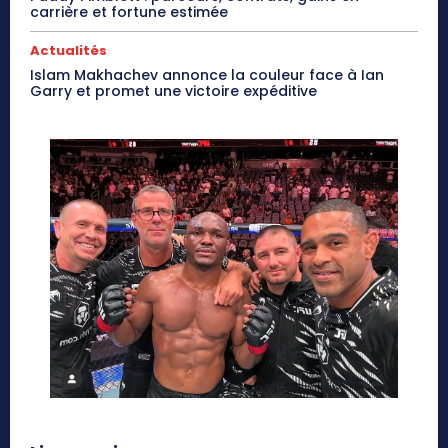
carrière et fortune estimée
Actualités
Islam Makhachev annonce la couleur face à Ian
Garry et promet une victoire expéditive