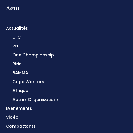
Actu
Actualités
UFC
PFL
One Championship
Rizin
BAMMA
Cage Warriors
Afrique
Autres Organisations
Événements
Vidéo
Combattants