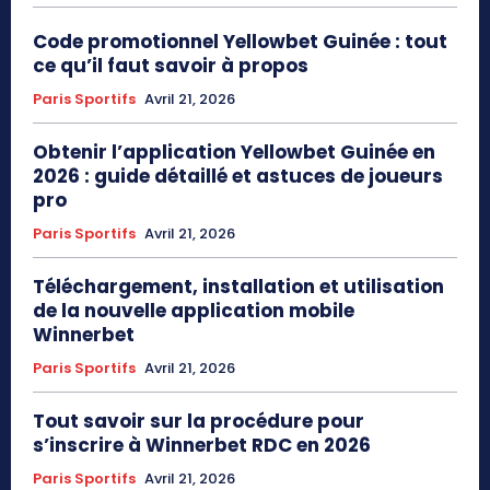
Code promotionnel Yellowbet Guinée : tout
ce qu’il faut savoir à propos
Paris Sportifs
Avril 21, 2026
Obtenir l’application Yellowbet Guinée en
2026 : guide détaillé et astuces de joueurs
pro
Paris Sportifs
Avril 21, 2026
Téléchargement, installation et utilisation
de la nouvelle application mobile
Winnerbet
Paris Sportifs
Avril 21, 2026
Tout savoir sur la procédure pour
s’inscrire à Winnerbet RDC en 2026
Paris Sportifs
Avril 21, 2026