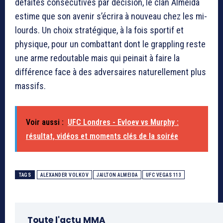
défaites consécutives par décision, le clan Almeida
estime que son avenir s’écrira à nouveau chez les mi-
lourds. Un choix stratégique, à la fois sportif et
physique, pour un combattant dont le grappling reste
une arme redoutable mais qui peinait à faire la
différence face à des adversaires naturellement plus
massifs.
Voir aussi :
UFC Londres - Evloev vs Murphy :
résultat, vidéos et moments clés de la soirée
TAGS
ALEXANDER VOLKOV
JAILTON ALMEIDA
UFC VEGAS 113
Toute l'actu MMA