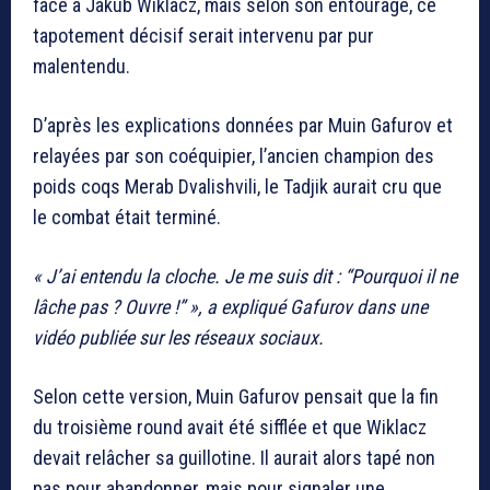
face à
Jakub Wiklacz
, mais selon son entourage, ce
tapotement décisif serait intervenu par pur
malentendu.
D’après les explications données par Muin Gafurov et
relayées par son coéquipier, l’ancien champion des
poids coqs
Merab Dvalishvili
, le Tadjik aurait cru que
le combat était terminé.
« J’ai entendu la cloche. Je me suis dit : “Pourquoi il ne
lâche pas ? Ouvre !” », a expliqué Gafurov dans une
vidéo publiée sur les réseaux sociaux.
Selon cette version, Muin Gafurov pensait que la fin
du troisième round avait été sifflée et que Wiklacz
devait relâcher sa guillotine. Il aurait alors tapé non
pas pour abandonner, mais pour signaler une