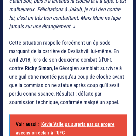
c’était bon, puis il a entendu la cloche et il a tapé. C’est
malheureux. Félicitations à Jakub, je n’ai rien contre
lui, c’est un très bon combattant. Mais Muin ne tape
jamais sur une étranglement. »
Cette situation rappelle forcément un épisode
marquant de la carrière de Dvalishvili lui-même. En
avril 2018, lors de son deuxième combat à l’UFC
contre
Ricky Simon
, le Géorgien semblait survivre à
une guillotine montée jusqu’au coup de cloche avant
que la commission ne statue après coup qu’il avait
perdu connaissance. Résultat : défaite par
soumission technique, confirmée malgré un appel.
Voir aussi :
Kevin Vallejos surpris par sa propre
ascension éclair à l’UFC