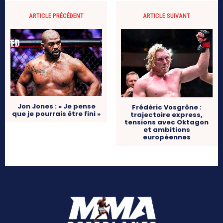
ARTICLE PRÉCÉDENT
ARTICLE SUIVANT
Jon Jones : « Je pense
Frédéric Vosgröne :
que je pourrais être fini »
trajectoire express,
tensions avec Oktagon
et ambitions
européennes