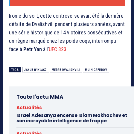
Ironie du sort, cette controverse avait été la dernière
défaite de Dvalishvili pendant plusieurs années, avant
une série historique de 14 victoires consécutives et
un règne marqué chez les poids coqs, interrompu
face à
Petr Yan
à l’
UFC 323
.
TAGS
JAKUB WIKLACZ
MERAB DVALISHVILI
MUIN GAFUROV
Toute l'actu MMA
Actualités
Israel Adesanya encense Islam Makhachev et
son incroyable intelligence de frappe
Actualités