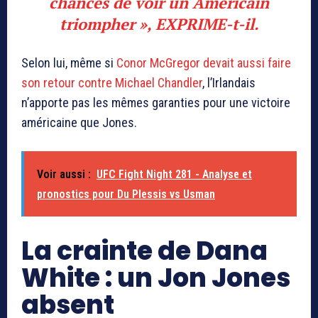
chances de voir un Américain
triompher », EXPRIME-t-il.
Selon lui, même si
Conor McGregor devait aussi faire
son retour contre Michael Chandler
, l’Irlandais
n’apporte pas les mêmes garanties pour une victoire
américaine que Jones.
Voir aussi :
UFC Fight Night 281 - Analyse et
pronostics pour Du Plessis vs Usman
La crainte de Dana
White : un Jon Jones
absent