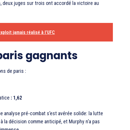
n, deux juges sur trois ont accordé la victoire au
exploit jamais réalisé à l’UFC
paris gagnants
ns de paris :
atice
: 1,62
 analyse pré-combat s’est avérée solide: la lutte
lé à la décision comme anticipé, et Murphy n’a pas
e immense.