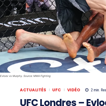
Evloev vs Murphy. Source: MMA Fighting
ACTUALITÉS
UFC
VIDÉO
2
min.
Re
UFC Londres – Evlo