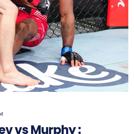
ad
ev vs Murphy :