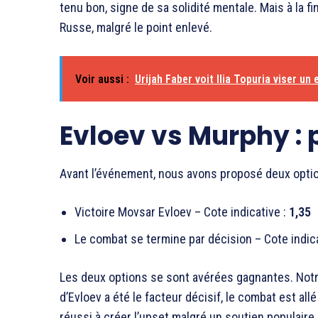
tenu bon, signe de sa solidité mentale. Mais à la fi
Russe, malgré le point enlevé.
Voir aussi :
Urijah Faber voit Ilia Topuria viser un 
Evloev vs Murphy : 
Avant l’événement, nous avons proposé deux optio
Victoire Movsar Evloev – Cote indicative :
1,35
Le combat se termine par décision – Cote indic
Les deux options se sont avérées gagnantes. Notre
d’Evloev a été le facteur décisif, le combat est al
réussi à créer l’upset malgré un soutien populair