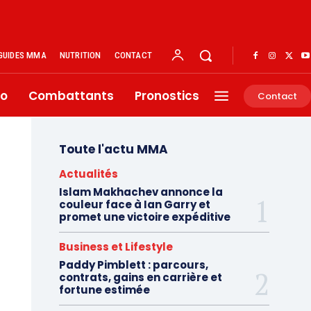
GUIDES MMA
NUTRITION
CONTACT
éo
Combattants
Pronostics
Contact
Toute l'actu MMA
Actualités
Islam Makhachev annonce la
couleur face à Ian Garry et
promet une victoire expéditive
Business et Lifestyle
Paddy Pimblett : parcours,
contrats, gains en carrière et
fortune estimée