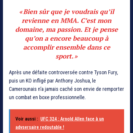
« Bien sûr que je voudrais qu’il
revienne en MMA. C’est mon
domaine, ma passion. Et je pense
qu’on a encore beaucoup à
accomplir ensemble dans ce
sport. »
Après une défaite controversée contre Tyson Fury,
puis un KO infligé par Anthony Joshua, le
Camerounais n’a jamais caché son envie de remporter
un combat en boxe professionnelle.
Voir aussi :
UFC 324 : Arnold Allen face à un
advsersaire redoutable !