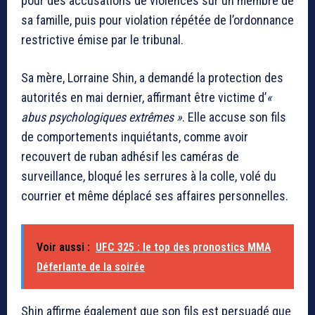
pour des accusations de violences sur un membre de
sa famille, puis pour violation répétée de l’ordonnance
restrictive émise par le tribunal.
Sa mère, Lorraine Shin, a demandé la protection des
autorités en mai dernier, affirmant être victime d’
«
abus psychologiques extrêmes »
. Elle accuse son fils
de comportements inquiétants, comme avoir
recouvert de ruban adhésif les caméras de
surveillance, bloqué les serrures à la colle, volé du
courrier et même déplacé ses affaires personnelles.
Voir aussi :
UFC 325 : le top des pronostics MMA
Déferlante de la soirée
Shin affirme également que son fils est persuadé que