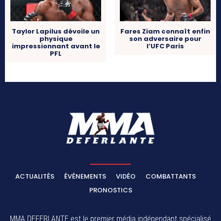
Taylor Lapilus dévoile un
Fares Ziam connaît enfin
physique
son adversaire pour
impressionnant avant le
l’UFC Paris
PFL
ACTUALITÉS
ÉVÉNEMENTS
VIDÉO
COMBATTANTS
PRONOSTICS
MMA DEFERLANTE est le premier média indépendant spécialisé