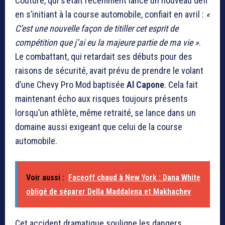
Couture, qui s’était récemment lancé un nouveau défi
en s’initiant à la course automobile, confiait en avril :
«
C’est une nouvelle façon de titiller cet esprit de
compétition que j’ai eu la majeure partie de ma vie »
.
Le combattant, qui retardait ses débuts pour des
raisons de sécurité, avait prévu de prendre le volant
d’une Chevy Pro Mod baptisée
Al Capone
. Cela fait
maintenant écho aux risques toujours présents
lorsqu’un athlète, même retraité, se lance dans un
domaine aussi exigeant que celui de la course
automobile.
Voir aussi :
Faceoff chaud à New York : Dana White
obligé de séparer Della Maddalena et Makhachev
Cet accident dramatique souligne les dangers