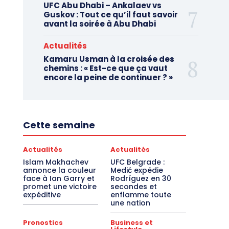
UFC Abu Dhabi – Ankalaev vs
Guskov : Tout ce qu’il faut savoir
avant la soirée à Abu Dhabi
Actualités
Kamaru Usman à la croisée des
chemins : « Est-ce que ça vaut
encore la peine de continuer ? »
Cette semaine
Actualités
Actualités
Islam Makhachev
UFC Belgrade :
annonce la couleur
Medić expédie
face à Ian Garry et
Rodríguez en 30
promet une victoire
secondes et
expéditive
enflamme toute
une nation
Pronostics
Business et