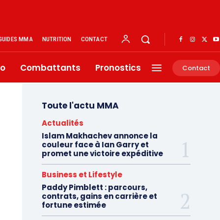
GUIDES MMA
NUTRITION
CONTACT
éo
Combattants
Pronostics
Contact
Toute l'actu MMA
Actualités
Islam Makhachev annonce la
couleur face à Ian Garry et
promet une victoire expéditive
Business et Lifestyle
Paddy Pimblett : parcours,
contrats, gains en carrière et
fortune estimée