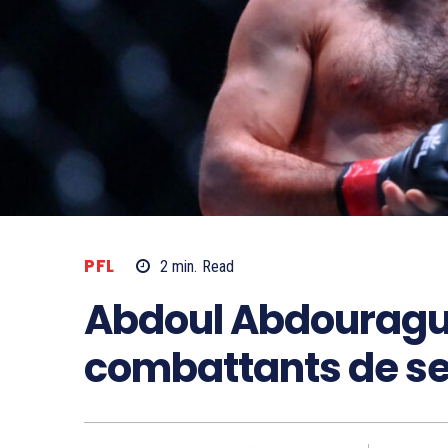
PFL
2
min.
Read
Abdoul Abdouragui
combattants de ses