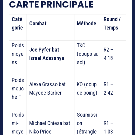
CARTE PRINCIPALE
Caté
Round /
Combat
Méthode
gorie
Temps
Poids
TKO
Joe Pyfer bat
R2 –
moye
(coups au
Israel Adesanya
4:18
ns
sol)
Poids
Alexa Grasso bat
KO (coup
R1 –
mouc
Maycee Barber
de poing)
2:42
he F
Poids
Soumissi
mi-
Michael Chiesa bat
on
R1 –
moye
Niko Price
(étrangle
1:03