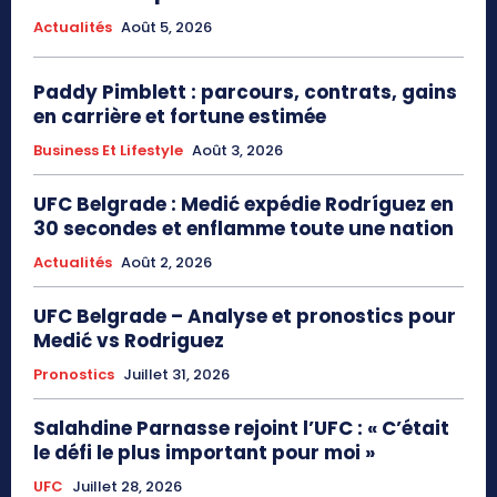
Actualités
Août 5, 2026
Paddy Pimblett : parcours, contrats, gains
en carrière et fortune estimée
Business Et Lifestyle
Août 3, 2026
UFC Belgrade : Medić expédie Rodríguez en
30 secondes et enflamme toute une nation
Actualités
Août 2, 2026
UFC Belgrade – Analyse et pronostics pour
Medić vs Rodriguez
Pronostics
Juillet 31, 2026
Salahdine Parnasse rejoint l’UFC : « C’était
le défi le plus important pour moi »
UFC
Juillet 28, 2026