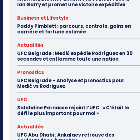
Ian Garry et promet une victoire expéditive
Business et Lifestyle
Paddy Pimblett : parcours, contrats, gains en
carrière et fortune estimée
Actualités
UFC Belgrade : Medić expédie Rodríguez en 30
secondes et enflamme toute une nation
Pronostics
UFC Belgrade – Analyse et pronostics pour
Medić vs Rodriguez
UFC
Salahdine Parnasse rejoint l’UFC : « C’était le
défi le plus important pour moi »
Actualités
UFC Abu Dhabi : Ankalaev retrouve des