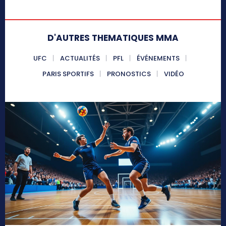
D'AUTRES THEMATIQUES MMA
UFC
ACTUALITÉS
PFL
ÉVÉNEMENTS
PARIS SPORTIFS
PRONOSTICS
VIDÉO