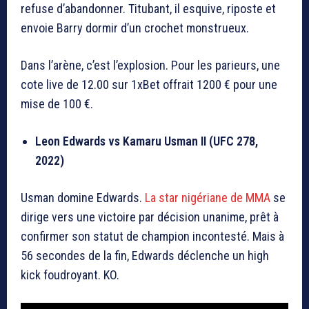
refuse d’abandonner. Titubant, il esquive, riposte et
envoie Barry dormir d’un crochet monstrueux.
Dans l’arène, c’est l’explosion. Pour les parieurs, une
cote live de 12.00 sur 1xBet offrait 1200 € pour une
mise de 100 €.
Leon Edwards vs Kamaru Usman II (UFC 278,
2022)
Usman domine Edwards.
La star nigériane de MMA
se
dirige vers une victoire par décision unanime, prêt à
confirmer son statut de champion incontesté. Mais à
56 secondes de la fin, Edwards déclenche un high
kick foudroyant. KO.