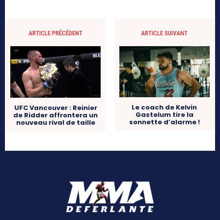
ARTICLE PRÉCÉDENT
ARTICLE SUIVANT
Le coach de Kelvin
UFC Vancouver : Reinier
Gastelum tire la
de Ridder affrontera un
sonnette d’alarme !
nouveau rival de taille