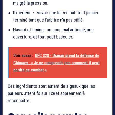
malgré la pression.
Expérience : savoir que le combat n’est jamais
terminé tant que l’arbitre n’a pas sifflé.
Hasard et timing : un coup mal anticipé, une
ouverture, et tout peut basculer.
Voir aussi :
UFC 328 - Usman prend la défense de
Chimaev : « Je ne comprends pas comment il peut
perdre ce combat »
Ces ingrédients sont autant de signaux que les
parieurs attentifs sur 1xBet apprennent à
reconnaître.