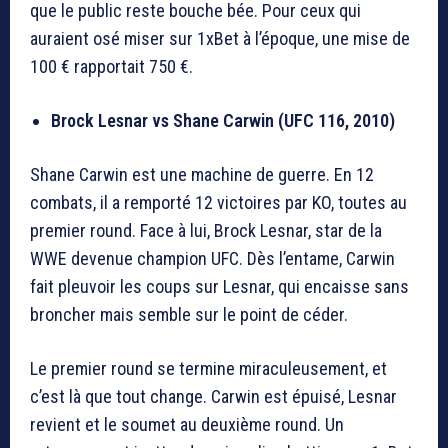
que le public reste bouche bée. Pour ceux qui
auraient osé miser sur 1xBet à l’époque, une mise de
100 € rapportait 750 €.
Brock Lesnar vs Shane Carwin (UFC 116, 2010)
Shane Carwin est une machine de guerre. En 12
combats, il a remporté 12 victoires par KO, toutes au
premier round. Face à lui, Brock Lesnar, star de la
WWE devenue champion UFC. Dès l’entame, Carwin
fait pleuvoir les coups sur Lesnar, qui encaisse sans
broncher mais semble sur le point de céder.
Le premier round se termine miraculeusement, et
c’est là que tout change. Carwin est épuisé, Lesnar
revient et le soumet au deuxième round. Un