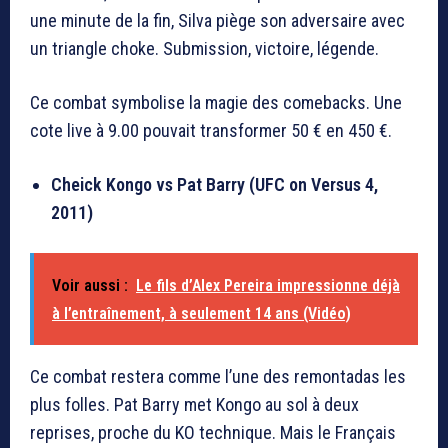
une minute de la fin, Silva piège son adversaire avec
un triangle choke. Submission, victoire, légende.
Ce combat symbolise la magie des comebacks. Une
cote live à 9.00 pouvait transformer 50 € en 450 €.
Cheick Kongo vs Pat Barry (UFC on Versus 4,
2011)
Voir aussi :
Le fils d’Alex Pereira impressionne déjà
à l’entraînement, à seulement 14 ans (Vidéo)
Ce combat restera comme l’une des remontadas les
plus folles. Pat Barry met Kongo au sol à deux
reprises, proche du KO technique. Mais le Français