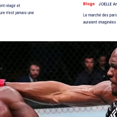
Blogs
JOELLE 
nt réagir et
ure n'est jamais une
Le marché des paris
auraient imaginées i