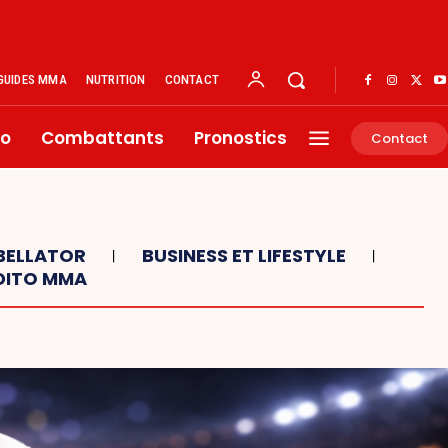
GUIDES MMA
NUTRITION
CONTACT
éo
Combattants
Pronostics
Contact
BELLATOR
BUSINESS ET LIFESTYLE
DITO MMA