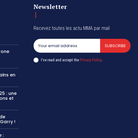
Newsletter
Recevez toutes les actu MMA par mail
SUBSCRIBE
rone
a
I've read and accept the
Privacy Policy
.
gains en
25 : une
ons et
 de
Garry !
 :