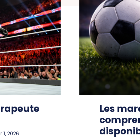
érapeute
Les marc
compren
disponi
r 1, 2026