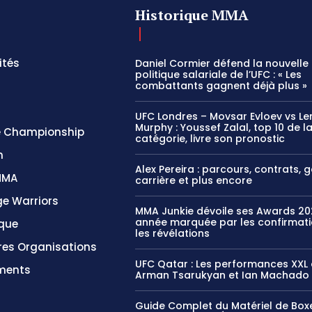
Historique MMA
ités
Daniel Cormier défend la nouvelle
politique salariale de l’UFC : « Les
combattants gagnent déjà plus »
UFC Londres – Movsar Evloev vs Le
Murphy : Youssef Zalal, top 10 de l
 Championship
catégorie, livre son pronostic
n
Alex Pereira : parcours, contrats, 
MMA
carrière et plus encore
e Warriors
MMA Junkie dévoile ses Awards 20
année marquée par les confirmati
ique
les révélations
res Organisations
UFC Qatar : Les performances XXL
ments
Arman Tsarukyan et Ian Machado 
Guide Complet du Matériel de Boxe