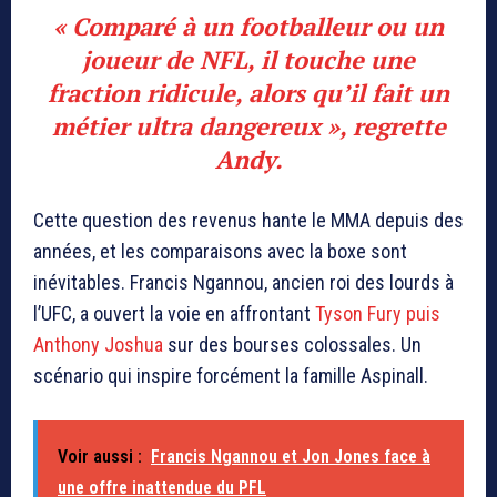
« Comparé à un footballeur ou un
joueur de NFL, il touche une
fraction ridicule, alors qu’il fait un
métier ultra dangereux », regrette
Andy.
Cette question des revenus hante le MMA depuis des
années, et les comparaisons avec la boxe sont
inévitables. Francis Ngannou, ancien roi des lourds à
l’UFC, a ouvert la voie en affrontant
Tyson Fury puis
Anthony Joshua
sur des bourses colossales. Un
scénario qui inspire forcément la famille Aspinall.
Voir aussi :
Francis Ngannou et Jon Jones face à
une offre inattendue du PFL