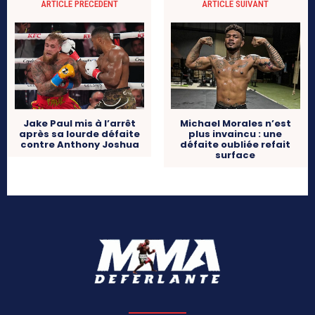
ARTICLE PRÉCÉDENT
ARTICLE SUIVANT
Jake Paul mis à l’arrêt
Michael Morales n’est
après sa lourde défaite
plus invaincu : une
contre Anthony Joshua
défaite oubliée refait
surface