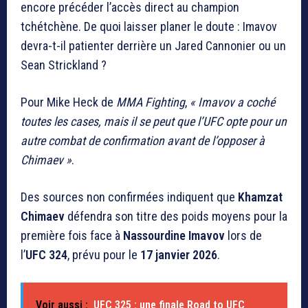
encore précéder l’accès direct au champion
tchétchène. De quoi laisser planer le doute : Imavov
devra-t-il patienter derrière un Jared Cannonier ou un
Sean Strickland ?
Pour Mike Heck de
MMA Fighting
,
« Imavov a coché
toutes les cases, mais il se peut que l’UFC opte pour un
autre combat de confirmation avant de l’opposer à
Chimaev »
.
Des sources non confirmées indiquent que
Khamzat
Chimaev
défendra son titre des poids moyens pour la
première fois face à
Nassourdine Imavov
lors de
l’
UFC 324
, prévu pour le
17 janvier 2026
.
Voir aussi :
UFC 325 : une finale Road to UFC