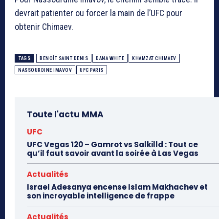
devrait patienter ou forcer la main de l’UFC pour
obtenir Chimaev.
TAGS
BENOÎT SAINT DENIS
DANA WHITE
KHAMZAT CHIMAEV
NASSOURDINE IMAVOV
UFC PARIS
Toute l'actu MMA
UFC
UFC Vegas 120 – Gamrot vs Salkilld : Tout ce
qu’il faut savoir avant la soirée à Las Vegas
Actualités
Israel Adesanya encense Islam Makhachev et
son incroyable intelligence de frappe
Actualités