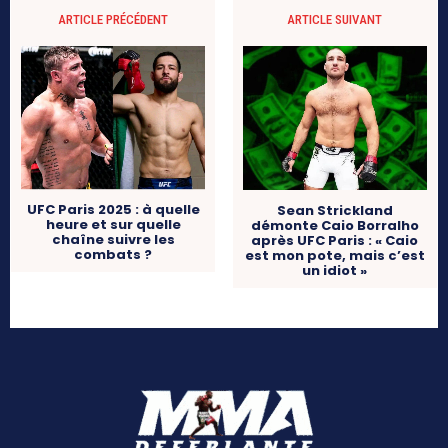
ARTICLE PRÉCÉDENT
ARTICLE SUIVANT
UFC Paris 2025 : à quelle
Sean Strickland
heure et sur quelle
démonte Caio Borralho
chaîne suivre les
après UFC Paris : « Caio
combats ?
est mon pote, mais c’est
un idiot »