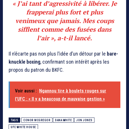
« J’ai tant d’agressivité à libérer. Je
frapperai plus fort et plus
venimeux que jamais. Mes coups
sifflent comme des fusées dans
l’air », a-t-il lancé.
Il n’écarte pas non plus l’idée d’un détour par le
bare-
knuckle boxing
, confirmant son intérêt après les
propos du patron du BKFC.
Voir aussi :
Ngannou tire à boulets rouges sur
l'UFC : « Il y a beaucoup de mauvaise gestion »
TAGS
CONOR MCGREGOR
DANA WHITE
JON JONES
UFC WHITE HOUSE