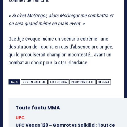
sommet de l’affiche.
« Si c’est McGregor, alors McGregor me combattra et
on sera quand même en main event. »
Gaethje évoque même un scénario extrême : une
destitution de Topuria en cas d’absence prolongée,
qui le propulserait champion incontesté… avant un
combat au choix pour la star irlandaise.
TAGS
JUSTIN GAETHJE
LIA TOPURIA
PADDY PIMBLETT
UFC 324
Toute l'actu MMA
UFC
UFC Vegas 120 – Gamrot vs Salkilld : Tout ce