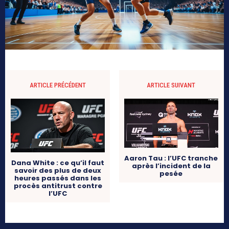
ARTICLE PRÉCÉDENT
ARTICLE SUIVANT
Aaron Tau : l’UFC tranche
Dana White : ce qu’il faut
après l’incident de la
savoir des plus de deux
pesée
heures passés dans les
procès antitrust contre
l’UFC