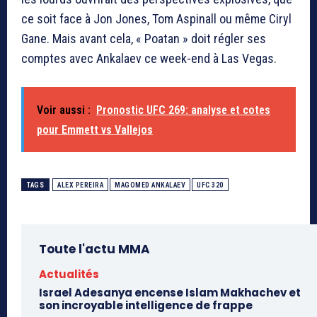
ce soit face à Jon Jones, Tom Aspinall ou même Ciryl
Gane. Mais avant cela, « Poatan » doit régler ses
comptes avec Ankalaev ce week-end à Las Vegas.
Voir aussi :
Pronostic UFC 269: analyse et cotes
pour Emmett vs Vallejos
TAGS
ALEX PEREIRA
MAGOMED ANKALAEV
UFC 320
Toute l'actu MMA
Actualités
Israel Adesanya encense Islam Makhachev et
son incroyable intelligence de frappe