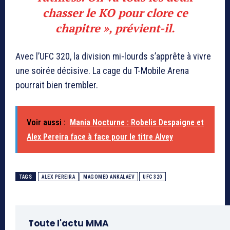
chasser le KO pour clore ce
chapitre », prévient-il.
Avec l’UFC 320, la division mi-lourds s’apprête à vivre
une soirée décisive. La cage du T-Mobile Arena
pourrait bien trembler.
Voir aussi :
Mania Nocturne : Robelis Despaigne et
Alex Pereira face à face pour le titre Alvey
TAGS
ALEX PEREIRA
MAGOMED ANKALAEV
UFC 320
Toute l'actu MMA