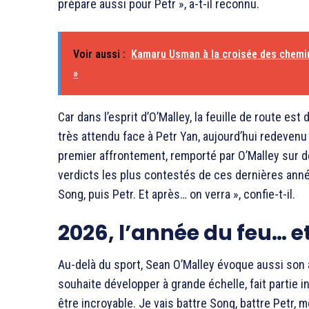
prépare aussi pour Petr », a-t-il reconnu.
Voir aussi :
Kamaru Usman à la croisée des chemins
»
Car dans l’esprit d’O’Malley, la feuille de route es
très attendu face à Petr Yan, aujourd’hui redeven
premier affrontement, remporté par O’Malley sur dé
verdicts les plus contestés de ces dernières années
Song, puis Petr. Et après… on verra », confie-t-il.
2026, l’année du feu… et
Au-delà du sport, Sean O’Malley évoque aussi son a
souhaite développer à grande échelle, fait partie i
être incroyable. Je vais battre Song, battre Petr, 