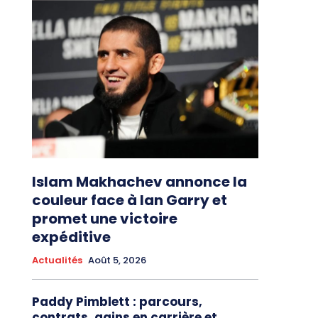
Islam Makhachev annonce la
couleur face à Ian Garry et
promet une victoire
expéditive
Actualités
Août 5, 2026
Paddy Pimblett : parcours,
contrats, gains en carrière et