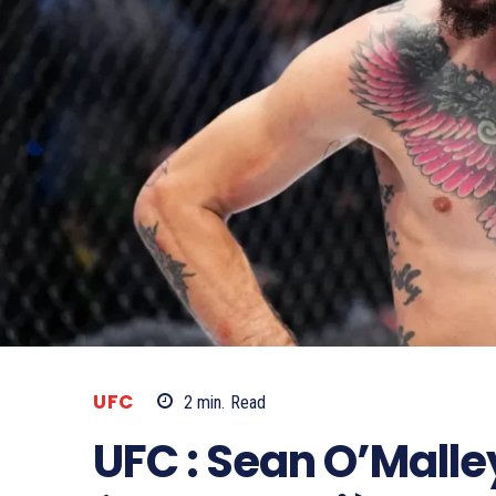
UFC
2
min.
Read
UFC : Sean O’Mall