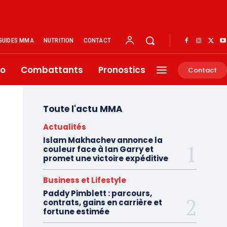
GUIDES MMA
NUTRITION
CONTACT
éo
Combattants
Pronostics
Contact
Toute l'actu MMA
Actualités
Islam Makhachev annonce la
couleur face à Ian Garry et
promet une victoire expéditive
Business et Lifestyle
Paddy Pimblett : parcours,
contrats, gains en carrière et
fortune estimée