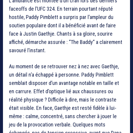
L’ambiance est montée d’un cran lors des derniers
faceoffs de l’UFC 324. En terrain pourtant réputé
hostile,
Paddy Pimblett
a surpris par l’ampleur du
soutien populaire dont il a bénéficié avant de faire
face à
Justin Gaethje
. Chants à sa gloire, sourire
affiché, démarche assurée : “The Baddy” a clairement
savouré l’instant.
Au moment de se retrouver nez à nez avec Gaethje,
un détail n’a échappé à personne.
Paddy Pimblett
semblait disposer d’un avantage notable en taille et
en carrure. Effet d’optique lié aux chaussures ou
réalité physique ? Difficile à dire, mais le contraste
était visible. En face, Gaethje est resté fidèle à lui-
même : calme, concentré, sans chercher à jouer le
jeu de la provocation verbale. Quelques mots
échangés, pas de tension excessive, avant que
Dana