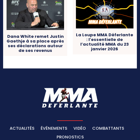
La Loupe MMA Déferlante
Dana White remet Justin
: l’essentielle de
Gaethje à sa place après
l’actualité MMA du 23
ses déclarations autour
janvier 2026
de ses revenus
ACTUALITÉS
ÉVÉNEMENTS
VIDÉO
COMBATTANTS
PRONOSTICS