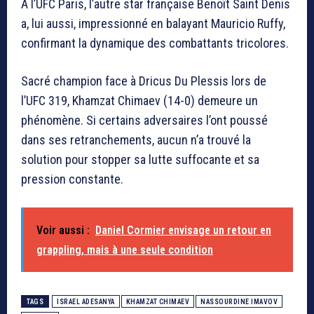
À l’UFC Paris, l’autre star française Benoît Saint Denis
a, lui aussi, impressionné en balayant Mauricio Ruffy,
confirmant la dynamique des combattants tricolores.
Sacré champion face à Dricus Du Plessis lors de
l’UFC 319, Khamzat Chimaev (14-0) demeure un
phénomène. Si certains adversaires l’ont poussé
dans ses retranchements, aucun n’a trouvé la
solution pour stopper sa lutte suffocante et sa
pression constante.
Voir aussi :
Daniel Cormier envisage un retour en
grappling, mais à une seule condition
TAGS
ISRAEL ADESANYA
KHAMZAT CHIMAEV
NASSOURDINE IMAVOV