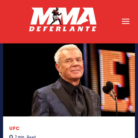
UFC
2
min.
Read